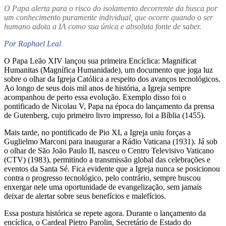
O Papa alerta para o risco do isolamento decorrente da busca por
um conhecimento puramente individual, que ocorre quando o ser
humano adota a IA como sua única e absoluta fonte de saber.
Por Raphael Leal
O Papa Leão XIV lançou sua primeira Encíclica: Magnificat
Humanitas (Magnífica Humanidade), um documento que joga luz
sobre o olhar da Igreja Católica a respeito dos avanços tecnológicos.
Ao longo de seus dois mil anos de história, a Igreja sempre
acompanhou de perto essa evolução. Exemplo disso foi o
pontificado de Nicolau V, Papa na época do lançamento da prensa
de Gutenberg, cujo primeiro livro impresso, foi a Bíblia (1455).
Mais tarde, no pontificado de Pio XI, a Igreja uniu forças a
Guglielmo Marconi para inaugurar a Rádio Vaticana (1931). Já sob
o olhar de São João Paulo II, nasceu o Centro Televisivo Vaticano
(CTV) (1983), permitindo a transmissão global das celebrações e
eventos da Santa Sé. Fica evidente que a Igreja nunca se posicionou
contra o progresso tecnológico, pelo contrário, sempre buscou
enxergar nele uma oportunidade de evangelização, sem jamais
deixar de alertar sobre seus benefícios e malefícios.
Essa postura histórica se repete agora. Durante o lançamento da
encíclica, o Cardeal Pietro Parolin, Secretário de Estado do