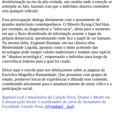
desinformação na era da pós-verdade, um cenário onde a emoção se
sobrepõe ao fato, fazendo com que o indivíduo absorva conteúdos
sem qualquer reflexão.
Essa preocupação dialoga diretamente com o pensamento de
grandes intelectuais contemporâneos. O filósofo Byung-Chul Han,
por exemplo, ao diagnosticar a "infocracia", alerta para o momento
em que o fluxo desenfreado de informação assume o lugar da
própria democracia, questionando onde fica o papel do ser humano.
Na mesma linha, Zygmunt Bauman, em sua clássica obra
Modernidade Líquida, apontou como o ritmo acelerado das
tecnologias pode romper valores tradicionais e instituir uma espécie
de "ditadura tecnológica", empurrando o indivíduo para longe da
convivência fraterna para a qual foi criado.
Deixo aqui o convite para nos debruçarmos sobre as páginas da
Encíclica Magnífica Humanidade. Que possamos criar grupos de
estudo, promover trocas de experiências e difundir esse conteúdo,
contribuindo ativamente para o amadurecimento do senso crítico e a
participação social.
Raphael Leal é missionário da Canção Nova, Doutor e Mestre em
Comunicação Social e coordenador do curso de Jornalismo da
Faculdade Canção Nova.
(@raphael__leal)