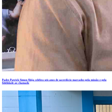
Padre Patrick Simon Shija celebra seis anos de sacerdócio marcados pela missão e pela
fidelidade ao chamado