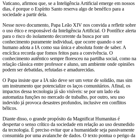
Vaticano, afirmou que, se a Inteligência Artificial emerge em nossos
dias, é porque o Espírito Santo reserva algo de benéfico para a
sociedade a partir dela.
Nesse novo documento, Papa Leão XIV nos convida a refletir sobre
o uso ético e responsável da Inteligência Artificial. O Pontífice alerta
para o risco do isolamento decorrente da busca por um
conhecimento puramente individual, que ocorre quando o ser
humano adota a IA como sua única e absoluta fonte de saber. A
encíclica recorda que fomos feitos para a convivência. O
conhecimento autêntico sempre floresceu na partilha social, como na
relação clássica entre professor e aluno, um ambiente onde opiniões
podem ser debatidas, refutadas e amadurecidas.
O Papa insiste que a IA não deve ser um vetor de solidão, mas sim
um instrumento que potencialize os laços comunitários. Afinal, os
impactos dessa tecnologia já são visíveis: se por um lado ela
automatiza funções no mercado de trabalho, por outro, seu uso
indevido já provoca desastres profundos, inclusive em conflitos
bélicos.
Diante disso, o grande propósito da Magnificat Humanitas é
despertar o senso crítico da sociedade em relação ao uso desmedido
da tecnologia. É preciso evitar que a humanidade seja passivamente
consumida por uma avalanche de dados. O texto pontua o perigo da