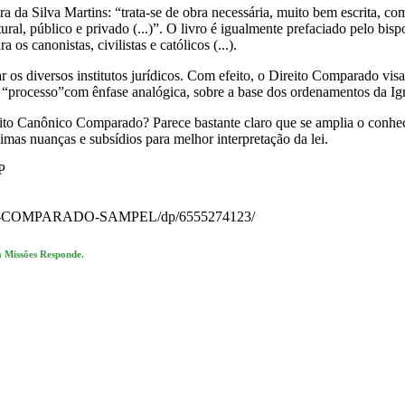
ndra da Silva Martins: “trata-se de obra necessária, muito bem escrita
atural, público e privado (...)”. O livro é igualmente prefaciado pelo b
 os canonistas, civilistas e católicos (...).
s diversos institutos jurídicos. Com efeito, o Direito Comparado visa
o “processo”com ênfase analógica, sobre a base dos ordenamentos da Igr
eito Canônico Comparado? Parece bastante claro que se amplia o conhec
mas nuanças e subsídios para melhor interpretação da lei.
P
O-COMPARADO-SAMPEL/dp/6555274123/
a Missões Responde.