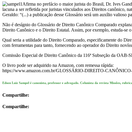
Afirma no prefácio o maior jurista do Brasil, Dr. Ives Ga
lacuna a ser refletida por juristas vinculados aos Direitos canônico, n
Geraldo: “(...) a publicação desse Glossário será um auxílio valioso para
Não é desígnio do Glossário de Direito Canônico Comparado explanar o
Direito Canônico e o Direito Estatal. Assim, por exemplo, estuda-se 
Qual seria a utilidade do Direito Comparado, especificamente do Dir
com ferramentas para tanto, fornecendo ao operador do Direito novíssi
Comissão Especial de Direito Canônico da 116ª Subseção da OAB-S
O livro pode ser adquirido na Amazon, com remessa rápida:
https://www.amazon.com.br/GLOSSÁRIO-DIREITO-CANÔNIC
Edson Luiz Sampel é canonista, professor e advogado. Colunista da revista Missões, rubric
Compartilhe:
Compartilhe: