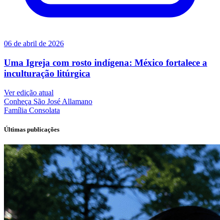
06 de abril de 2026
Uma Igreja com rosto indígena: México fortalece a
inculturação litúrgica
Ver edição atual
Conheça
São José Allamano
Família
Consolata
Últimas publicações