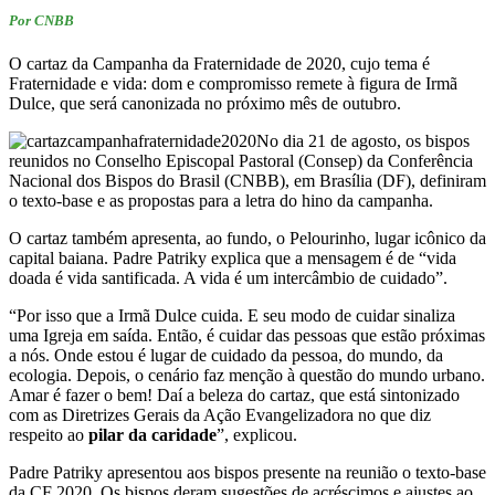
Por CNBB
O cartaz da Campanha da Fraternidade de 2020, cujo tema é
Fraternidade e vida: dom e compromisso remete à figura de Irmã
Dulce, que será canonizada no próximo mês de outubro.
No dia 21 de agosto, os bispos
reunidos no Conselho Episcopal Pastoral (Consep) da Conferência
Nacional dos Bispos do Brasil (CNBB), em Brasília (DF), definiram
o texto-base e as propostas para a letra do hino da campanha.
O cartaz também apresenta, ao fundo, o Pelourinho, lugar icônico da
capital baiana. Padre Patriky explica que a mensagem é de “vida
doada é vida santificada. A vida é um intercâmbio de cuidado”.
“Por isso que a Irmã Dulce cuida. E seu modo de cuidar sinaliza
uma Igreja em saída. Então, é cuidar das pessoas que estão próximas
a nós. Onde estou é lugar de cuidado da pessoa, do mundo, da
ecologia. Depois, o cenário faz menção à questão do mundo urbano.
Amar é fazer o bem! Daí a beleza do cartaz, que está sintonizado
com as Diretrizes Gerais da Ação Evangelizadora no que diz
respeito ao
pilar da caridade
”, explicou.
Padre Patriky apresentou aos bispos presente na reunião o texto-base
da CF 2020. Os bispos deram sugestões de acréscimos e ajustes ao