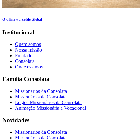
O Clima e a Saúde Global
Institucional
Quem somos
Nossa missão
Fundador
Consolata
Onde estamos
Família Consolata
Missionários da Consolata
Missionárias da Consolata
Leigos Missionários da Consolata
Animação Missionária e Vocacional
Novidades
Missionários da Consolata
Missionárias da Consolata