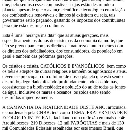
que, pelo seu uso esses combustíveis sujos estão destruindo o
planeta, apesar de que o avanço científico e tecnológico em relação
aos combustíveis renováveis e limpos já existirem ou seja, tais
governantes estão pagando, gastando os impostos dos contribuintes
para que esta destruição continue.
Esta é uma “herança maldita” que as atuais gerações, mais
especificamente os donos dos sistemas da economia da morte, que
não se preocupam com os direitos da natureza e muito menos com
os direitos dos trabalhadores, dos consumidores, da população em
geral e também das próximas gerações.
Os cristãos e cristãs, CATÓLICOS E EVANGÉLICOS, bem como
os fiéis e adeptos de outras religiões e também os agnósticos e ateus,
devem se preocupar com o futuro de nosso planeta que está sendo
destruído, degradado afetando profundamente todos os biomas,
ecossistemas e a biodiversidade; a poluição do ar, de todas as fontes
de água, inclusive os mares e oceanos, os solos estão sendo
destruídos impiedosamente.
A CAMPANHA DA FRATERNIDADE DESTE ANO, articulada
e coordenada pela CNBB, terá como TEMA: FRATERNIDADE E
ECOLOGIA INTEGRAL, facilitando uma reflexão em mais de 46
Arquidioceses, 219 Dioceses, 12 mil PARÓQUIAS e mais de 130
mil Comunidades Eclesiais espalhadas por este imenso Brasil, que