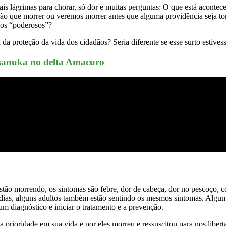
ais lágrimas para chorar, só dor e muitas perguntas: O que está acon
ão que morrer ou veremos morrer antes que alguma providência seja t
dos “poderosos”?
da proteção da vida dos cidadãos? Seria diferente se esse surto estive
sanuka no delta Amacuro
stão morrendo, os sintomas são febre, dor de cabeça, dor no pescoço, co
 dias, alguns adultos também estão sentindo os mesmos sintomas. Algu
m diagnóstico e iniciar o tratamento e a prevenção.
prioridade em sua vida e por eles morreu e ressuscitou para nos libert