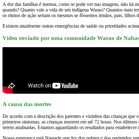
A dor das famílias é imensa, como se pode ver nas imagens, não há m
quando? Quanto vale a vida de um indígena Warao? Quantos mais ter
os ritmos de ação seriam os mesmos se fôssemos irmãos, pais, filhos 
Existem atualmente outras emergências de saúde ou prioridades acima 
Vídeo enviado por uma comunidade Warao de Naba
A causa das mortes
De acordo com a descrição dos parentes e vizinhos das crianças que e
primeiros sintomas, as crianças morrem em até 72 horas. Nos últimos
serem analisadas. Estamos aguardando os resultados para estabelecer u
Nossa esperança está Naquele que fez dos pobres e dos oprimidos uma 