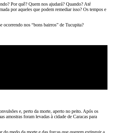
tecendo? Por quê? Quem nos ajudará? Quando? Até
omada por aqueles que podem remediar isso? Os tempos e
sse ocorrendo nos “bons bairros” de Tucupita?
nvulsões e, perto da morte, aperto no peito. Após os
mas amostras foram levadas à cidade de Caracas para
ar do medo da morte e das forças que querem extinguir a