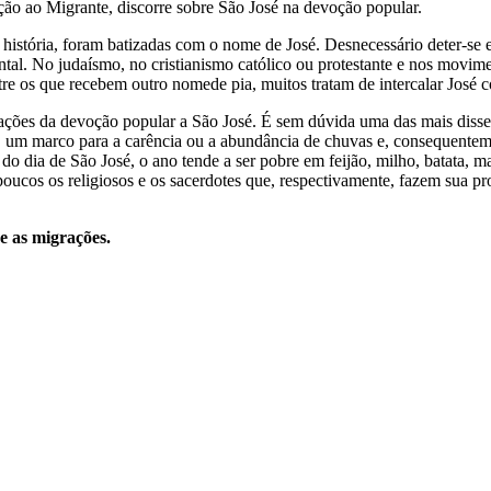
eção ao Migrante, discorre sobre São José na devoção popular.
história, foram batizadas com o nome de José. Desnecessário deter-se 
ntal. No judaísmo, no cristianismo católico ou protestante e nos movim
tre os que recebem outro nomede pia, muitos tratam de intercalar José
ações da devoção popular a São José. É sem dúvida uma das mais dissem
o, um marco para a carência ou a abundância de chuvas e, consequent
m do dia de São José, o ano tende a ser pobre em feijão, milho, batata,
poucos os religiosos e os sacerdotes que, respectivamente, fazem sua p
e as migrações.