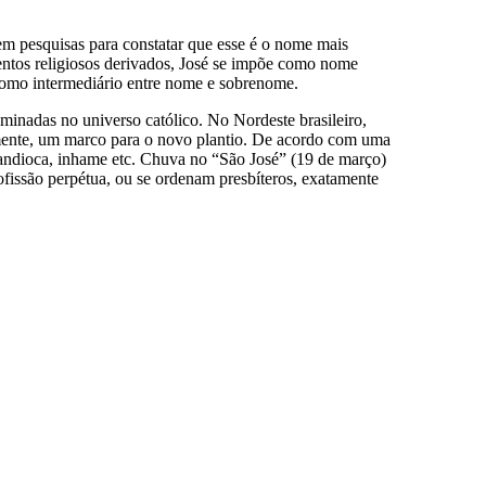
em pesquisas para constatar que esse é o nome mais
entos religiosos derivados, José se impõe como nome
 como intermediário entre nome e sobrenome.
inadas no universo católico. No Nordeste brasileiro,
emente, um marco para o novo plantio. De acordo com uma
 mandioca, inhame etc. Chuva no “São José” (19 de março)
rofissão perpétua, ou se ordenam presbíteros, exatamente