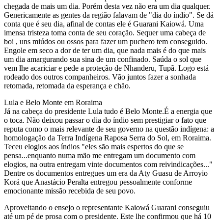
chegada de mais um dia. Porém desta vez não era um dia qualquer.
Genericamente as gentes da região falavam de "dia do índio". Se dá
conta que é seu dia, afinal de contas ele é Guarani Kaiowá. Uma
imensa tristeza toma conta de seu coração. Sequer uma cabeça de
boi , uns miúdos ou ossos para fazer um puchero tem conseguido.
Engole em seco a dor de ter um dia, que nada mais é do que mais
um dia amargurando sua sina de um confinado. Saúda o sol que
vem lhe acariciar e pede a proteção de Nhanderu, Tupã. Logo está
rodeado dos outros companheiros. Vão juntos fazer a sonhada
retomada, retomada da esperança e chão.
Lula e Belo Monte em Roraima
Já na cabeça do presidente Lula tudo é Belo Monte.É a energia que
o toca. Não deixou passar o dia do índio sem prestigiar o fato que
reputa como o mais relevante de seu governo na questão indígena: a
homologação da Terra Indígena Raposa Serra do Sol, em Roraima.
Teceu elogios aos índios "eles são mais espertos do que se
pensa...enquanto numa mão me entregam um documento com
elogios, na outra entregam vinte documentos com reivindicações..."
Dentre os documentos entregues um era da Aty Guasu de Arroyio
Korá que Anastácio Peralta entregou pessoalmente conforme
emocionante missão recebida de seu povo.
Aproveitando o ensejo o representante Kaiowá Guarani conseguiu
até um pé de prosa com o presidente. Este lhe confirmou que há 10