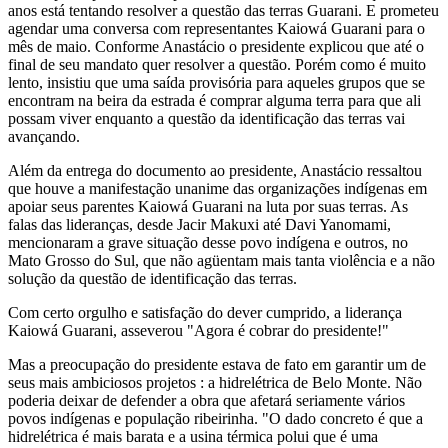
anos está tentando resolver a questão das terras Guarani. E prometeu
agendar uma conversa com representantes Kaiowá Guarani para o
mês de maio. Conforme Anastácio o presidente explicou que até o
final de seu mandato quer resolver a questão. Porém como é muito
lento, insistiu que uma saída provisória para aqueles grupos que se
encontram na beira da estrada é comprar alguma terra para que ali
possam viver enquanto a questão da identificação das terras vai
avançando.
Além da entrega do documento ao presidente, Anastácio ressaltou
que houve a manifestação unanime das organizações indígenas em
apoiar seus parentes Kaiowá Guarani na luta por suas terras. As
falas das lideranças, desde Jacir Makuxi até Davi Yanomami,
mencionaram a grave situação desse povo indígena e outros, no
Mato Grosso do Sul, que não agüentam mais tanta violência e a não
solução da questão de identificação das terras.
Com certo orgulho e satisfação do dever cumprido, a liderança
Kaiowá Guarani, asseverou "Agora é cobrar do presidente!"
Mas a preocupação do presidente estava de fato em garantir um de
seus mais ambiciosos projetos : a hidrelétrica de Belo Monte. Não
poderia deixar de defender a obra que afetará seriamente vários
povos indígenas e população ribeirinha. "O dado concreto é que a
hidrelétrica é mais barata e a usina térmica polui que é uma