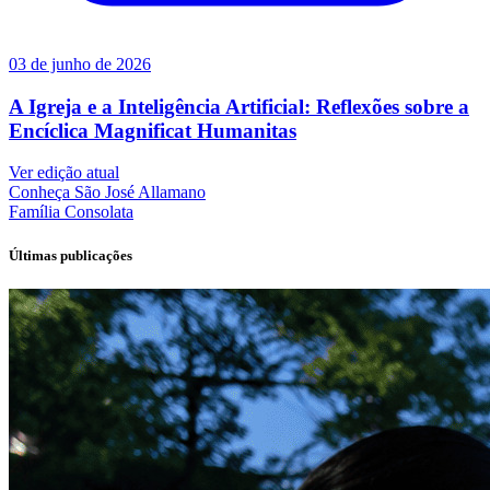
03 de junho de 2026
A Igreja e a Inteligência Artificial: Reflexões sobre a
Encíclica Magnificat Humanitas
Ver edição atual
Conheça
São José Allamano
Família
Consolata
Últimas publicações