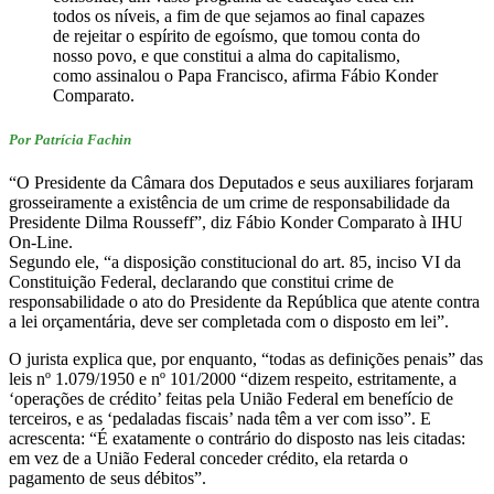
todos os níveis, a fim de que sejamos ao final capazes
de rejeitar o espírito de egoísmo, que tomou conta do
nosso povo, e que constitui a alma do capitalismo,
como assinalou o Papa Francisco, afirma Fábio Konder
Comparato.
Por Patrícia Fachin
“O Presidente da Câmara dos Deputados e seus auxiliares forjaram
grosseiramente a existência de um crime de responsabilidade da
Presidente Dilma Rousseff”, diz Fábio Konder Comparato à IHU
On-Line.
Segundo ele, “a disposição constitucional do art. 85, inciso VI da
Constituição Federal, declarando que constitui crime de
responsabilidade o ato do Presidente da República que atente contra
a lei orçamentária, deve ser completada com o disposto em lei”.
O jurista explica que, por enquanto, “todas as definições penais” das
leis nº 1.079/1950 e nº 101/2000 “dizem respeito, estritamente, a
‘operações de crédito’ feitas pela União Federal em benefício de
terceiros, e as ‘pedaladas fiscais’ nada têm a ver com isso”. E
acrescenta: “É exatamente o contrário do disposto nas leis citadas:
em vez de a União Federal conceder crédito, ela retarda o
pagamento de seus débitos”.