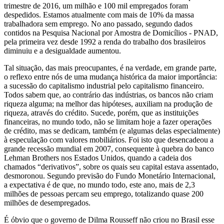
trimestre de 2016, um milhão e 100 mil empregados foram
despedidos. Estamos atualmente com mais de 10% da massa
trabalhadora sem emprego. No ano passado, segundo dados
contidos na Pesquisa Nacional por Amostra de Domicílios - PNAD,
pela primeira vez desde 1992 a renda do trabalho dos brasileiros
diminuiu e a desigualdade aumentou.
Tal situação, das mais preocupantes, é na verdade, em grande parte,
o reflexo entre nós de uma mudança histórica da maior importância:
a sucessão do capitalismo industrial pelo capitalismo financeiro.
Todos sabem que, ao contrário das indústrias, os bancos não criam
riqueza alguma; na melhor das hipóteses, auxiliam na produção de
riqueza, através do crédito. Sucede, porém, que as instituições
financeiras, no mundo todo, não se limitam hoje a fazer operações
de crédito, mas se dedicam, também (e algumas delas especialmente)
à especulação com valores mobiliários. Foi isto que desencadeou a
grande recessão mundial em 2007, consequente à quebra do banco
Lehman Brothers nos Estados Unidos, quando a cadeia dos
chamados “derivativos”, sobre os quais seu capital estava assentado,
desmoronou. Segundo previsão do Fundo Monetário Internacional,
a expectativa é de que, no mundo todo, este ano, mais de 2,3
milhões de pessoas percam seu emprego, totalizando quase 200
milhões de desempregados.
É óbvio que o governo de Dilma Rousseff não criou no Brasil esse