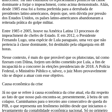
dominante a forjar o impeachment, como acima demonstrado. Aliás,
desde 1985 essa foi a forma preferida para a derrubada de
presidentes latino-americanos, depois que, sem dúvida por pressão
dos Estados Unidos, os países latino-americanos abandonaram a
reiterada prática do golpe militar.
Entre 1985 e 2005, houve na América Latina 13 processos de
impeachment de chefes de Estado. E em 2012, o Presidente
Fernando Lugo, uma espécie de Lula paraguaio, uma vez que não
pertencia à classe dominante, foi destituído pela oligarquia em 48
horas.
Nesse contexto, é mais do que provável que os plutocratas, tal como
fizeram com Dilma, forjem um delito cometido por Lula, a fim de
incapacitá-lo a concorrer às eleições presidenciais de 2018. A Polícia
Federal, o Ministério Público e, talvez, o juiz Moro provavelmente
vão se dispor a atuar com esse objetivo.
Causa econômica da crise
Já no que se refere à causa econômica da crise atual, ela diz respeito
ao fato de que nosso país encontra-se, presentemente, à beira de um
colapso. Caminhamos para o terceiro ano consecutivo de queda do
PIB, o que representa um fenômeno inédito desde que iniciamos o
levantamento da contabilidade econômica nacional. Só no primeiro