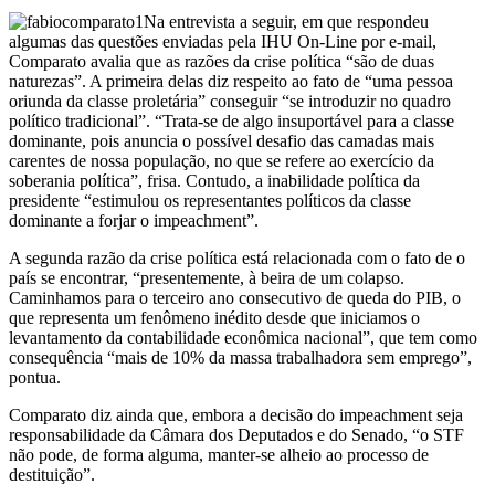
Na entrevista a seguir, em que respondeu
algumas das questões enviadas pela IHU On-Line por e-mail,
Comparato avalia que as razões da crise política “são de duas
naturezas”. A primeira delas diz respeito ao fato de “uma pessoa
oriunda da classe proletária” conseguir “se introduzir no quadro
político tradicional”. “Trata-se de algo insuportável para a classe
dominante, pois anuncia o possível desafio das camadas mais
carentes de nossa população, no que se refere ao exercício da
soberania política”, frisa. Contudo, a inabilidade política da
presidente “estimulou os representantes políticos da classe
dominante a forjar o impeachment”.
A segunda razão da crise política está relacionada com o fato de o
país se encontrar, “presentemente, à beira de um colapso.
Caminhamos para o terceiro ano consecutivo de queda do PIB, o
que representa um fenômeno inédito desde que iniciamos o
levantamento da contabilidade econômica nacional”, que tem como
consequência “mais de 10% da massa trabalhadora sem emprego”,
pontua.
Comparato diz ainda que, embora a decisão do impeachment seja
responsabilidade da Câmara dos Deputados e do Senado, “o STF
não pode, de forma alguma, manter-se alheio ao processo de
destituição”.