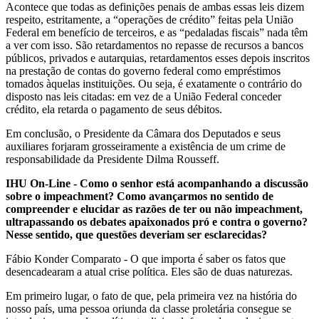
Acontece que todas as definições penais de ambas essas leis dizem
respeito, estritamente, a “operações de crédito” feitas pela União
Federal em benefício de terceiros, e as “pedaladas fiscais” nada têm
a ver com isso. São retardamentos no repasse de recursos a bancos
públicos, privados e autarquias, retardamentos esses depois inscritos
na prestação de contas do governo federal como empréstimos
tomados àquelas instituições. Ou seja, é exatamente o contrário do
disposto nas leis citadas: em vez de a União Federal conceder
crédito, ela retarda o pagamento de seus débitos.
Em conclusão, o Presidente da Câmara dos Deputados e seus
auxiliares forjaram grosseiramente a existência de um crime de
responsabilidade da Presidente Dilma Rousseff.
IHU On-Line - Como o senhor está acompanhando a discussão
sobre o impeachment? Como avançarmos no sentido de
compreender e elucidar as razões de ter ou não impeachment,
ultrapassando os debates apaixonados pró e contra o governo?
Nesse sentido, que questões deveriam ser esclarecidas?
Fábio Konder Comparato - O que importa é saber os fatos que
desencadearam a atual crise política. Eles são de duas naturezas.
Em primeiro lugar, o fato de que, pela primeira vez na história do
nosso país, uma pessoa oriunda da classe proletária consegue se