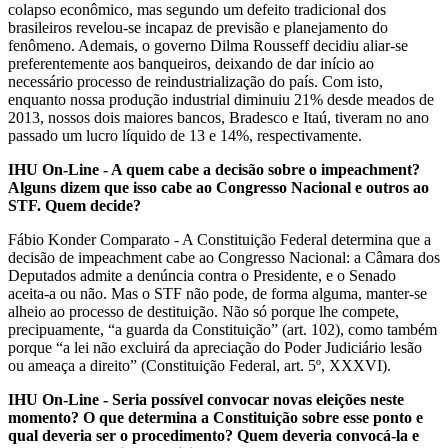
colapso econômico, mas segundo um defeito tradicional dos
brasileiros revelou-se incapaz de previsão e planejamento do
fenômeno. Ademais, o governo Dilma Rousseff decidiu aliar-se
preferentemente aos banqueiros, deixando de dar início ao
necessário processo de reindustrialização do país. Com isto,
enquanto nossa produção industrial diminuiu 21% desde meados de
2013, nossos dois maiores bancos, Bradesco e Itaú, tiveram no ano
passado um lucro líquido de 13 e 14%, respectivamente.
IHU On-Line - A quem cabe a decisão sobre o impeachment?
Alguns dizem que isso cabe ao Congresso Nacional e outros ao
STF. Quem decide?
Fábio Konder Comparato - A Constituição Federal determina que a
decisão de impeachment cabe ao Congresso Nacional: a Câmara dos
Deputados admite a denúncia contra o Presidente, e o Senado
aceita-a ou não. Mas o STF não pode, de forma alguma, manter-se
alheio ao processo de destituição. Não só porque lhe compete,
precipuamente, “a guarda da Constituição” (art. 102), como também
porque “a lei não excluirá da apreciação do Poder Judiciário lesão
ou ameaça a direito” (Constituição Federal, art. 5º, XXXVI).
IHU On-Line - Seria possível convocar novas eleições neste
momento? O que determina a Constituição sobre esse ponto e
qual deveria ser o procedimento? Quem deveria convocá-la e