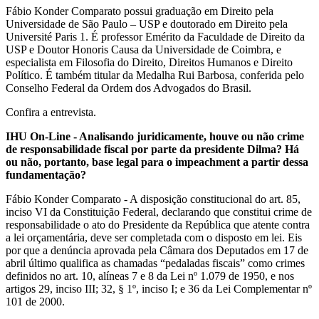
Fábio Konder Comparato possui graduação em Direito pela
Universidade de São Paulo – USP e doutorado em Direito pela
Université Paris 1. É professor Emérito da Faculdade de Direito da
USP e Doutor Honoris Causa da Universidade de Coimbra, e
especialista em Filosofia do Direito, Direitos Humanos e Direito
Político. É também titular da Medalha Rui Barbosa, conferida pelo
Conselho Federal da Ordem dos Advogados do Brasil.
Confira a entrevista.
IHU On-Line - Analisando juridicamente, houve ou não crime
de responsabilidade fiscal por parte da presidente Dilma? Há
ou não, portanto, base legal para o impeachment a partir dessa
fundamentação?
Fábio Konder Comparato - A disposição constitucional do art. 85,
inciso VI da Constituição Federal, declarando que constitui crime de
responsabilidade o ato do Presidente da República que atente contra
a lei orçamentária, deve ser completada com o disposto em lei. Eis
por que a denúncia aprovada pela Câmara dos Deputados em 17 de
abril último qualifica as chamadas “pedaladas fiscais” como crimes
definidos no art. 10, alíneas 7 e 8 da Lei nº 1.079 de 1950, e nos
artigos 29, inciso III; 32, § 1º, inciso I; e 36 da Lei Complementar nº
101 de 2000.