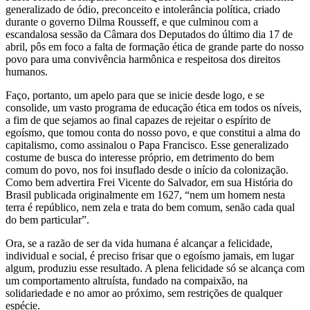
generalizado de ódio, preconceito e intolerância política, criado
durante o governo Dilma Rousseff, e que culminou com a
escandalosa sessão da Câmara dos Deputados do último dia 17 de
abril, pôs em foco a falta de formação ética de grande parte do nosso
povo para uma convivência harmônica e respeitosa dos direitos
humanos.
Faço, portanto, um apelo para que se inicie desde logo, e se
consolide, um vasto programa de educação ética em todos os níveis,
a fim de que sejamos ao final capazes de rejeitar o espírito de
egoísmo, que tomou conta do nosso povo, e que constitui a alma do
capitalismo, como assinalou o Papa Francisco. Esse generalizado
costume de busca do interesse próprio, em detrimento do bem
comum do povo, nos foi insuflado desde o início da colonização.
Como bem advertira Frei Vicente do Salvador, em sua História do
Brasil publicada originalmente em 1627, “nem um homem nesta
terra é repúblico, nem zela e trata do bem comum, senão cada qual
do bem particular”.
Ora, se a razão de ser da vida humana é alcançar a felicidade,
individual e social, é preciso frisar que o egoísmo jamais, em lugar
algum, produziu esse resultado. A plena felicidade só se alcança com
um comportamento altruísta, fundado na compaixão, na
solidariedade e no amor ao próximo, sem restrições de qualquer
espécie.