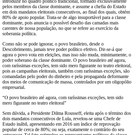
introduzir no quadro político tradicional, formado exclusivamente
pelos membros da classe dominante, e assume a chefia do Estado
em dois mandatos eleitorais consecutivos, ao final dos quais, obtém
80% de apoio popular. Trata-se de algo insuportável para a classe
dominante, pois anuncia o possível desafio das camadas mais
carentes de nossa população, no que se refere ao exercício da
soberania política.
Como não se pode ignorar, o povo brasileiro, desde o
Descobrimento, jamais teve poder político efetivo. Dir-se-á que
agora o povo vota em eleições, mas isso não muda, minimamente, o
poder soberano da classe dominante. O povo brasileiro até agora,
com raríssimas exceções, tem sido mero figurante no teatro eleitoral,
pois as campanhas eleitorais, também com raríssimas exceções, são
comandadas pelo poder do dinheiro e pela propaganda deformante
dos meios de comunicação de massa, controlados por um oligopólio
empresarial.
“O povo brasileiro até agora, com raríssimas exceções, tem sido
mero figurante no teatro eleitoral”
Sem dúvida, a Presidente Dilma Rousseff, eleita após o término dos
dois mandatos consecutivos de Lula, revelou-se uma Chefe de
Estado inábil, apresentando em 2016 um índice de reprovação
popular de cerca de 80%; ou seja, exatamente o contrário do seu
antecessor. Tal fato estimulou os representantes políticos da classe