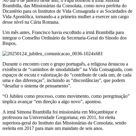
No dia 6 de janeiro deste ano, o Papa nomeou a irmã Simona
Brambilla, das Missionárias da Consolata, como nova prefeita do
Dicastério para os Institutos de Vida Consagrada e as Sociedades de
Vida Apostólica, tornando-a a primeira mulher a exercer um cargo
desse nível na Cúria Romana.
Um mês antes, Francisco havia escolhido a irmã Brambilla para
integrar o Conselho Ordinário da Secretaria-Geral do Sínodo dos
Bispos.
Durante o encontro com o grupo português, a religiosa destacou a
existência de “caminhos de sinodalidade” na Vida Consagrada, com
espaços de escuta e valorização do “contributo de cada um, de cada
uma e das diferenças”, incluindo as “discordâncias”, que podem
“desafiar o sistema de pensamento”.
“O Jubileu como processo, como movimento, como peregrinação”
implica avançar “em direção a algo novo”, apontou.
A irmã Simona Brambilla foi missionária em Moçambique e
professora na Universidade Gregoriana; em 2011, foi eleita
superiora-geral do Instituto das Missionárias da Consolata, sendo
reeleita em 2017 para mais um mandato de seis anos.