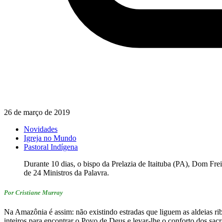
26 de março de 2019
Novidades
Igreja no Mundo
Pastoral Indígena
Durante 10 dias, o bispo da Prelazia de Itaituba (PA), Dom Frei
de 24 Ministros da Palavra.
Por Cristiane Murray
Na Amazônia é assim: não existindo estradas que liguem as aldeias ribe
inteiros para encontrar o Povo de Deus e levar-lhe o conforto dos sac