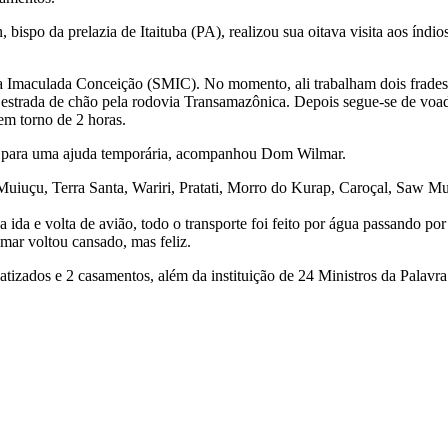
bispo da prelazia de Itaituba (PA), realizou sua oitava visita aos índ
a Imaculada Conceição (SMIC). No momento, ali trabalham dois frades, 
e estrada de chão pela rodovia Transamazônica. Depois segue-se de voa
em torno de 2 horas.
uba para uma ajuda temporária, acompanhou Dom Wilmar.
a, Muiuçu, Terra Santa, Wariri, Pratati, Morro do Kurap, Caroçal, Saw 
a e volta de avião, todo o transporte foi feito por água passando por 
mar voltou cansado, mas feliz.
atizados e 2 casamentos, além da instituição de 24 Ministros da Palavra