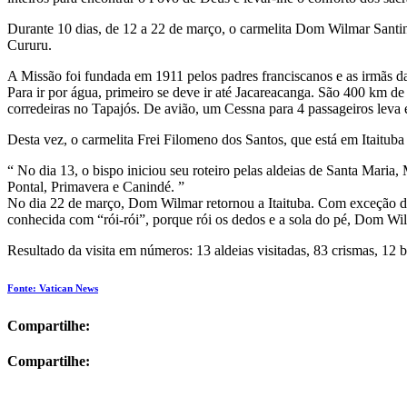
Durante 10 dias, de 12 a 22 de março, o carmelita Dom Wilmar Santin, 
Cururu.
A Missão foi fundada em 1911 pelos padres franciscanos e as irmãs d
Para ir por água, primeiro se deve ir até Jacareacanga. São 400 km d
corredeiras no Tapajós. De avião, um Cessna para 4 passageiros leva 
Desta vez, o carmelita Frei Filomeno dos Santos, que está em Itait
“ No dia 13, o bispo iniciou seu roteiro pelas aldeias de Santa Mari
Pontal, Primavera e Canindé. ”
No dia 22 de março, Dom Wilmar retornou a Itaituba. Com exceção da id
conhecida com “rói-rói”, porque rói os dedos e a sola do pé, Dom Wil
Resultado da visita em números: 13 aldeias visitadas, 83 crismas, 12 b
Fonte: Vatican News
Compartilhe:
Compartilhe: