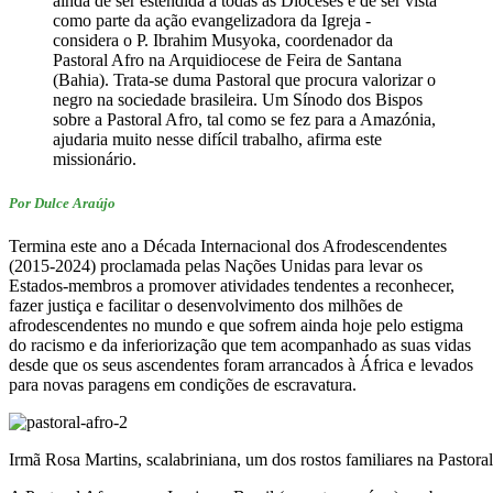
ainda de ser estendida a todas as Dioceses e de ser vista
como parte da ação evangelizadora da Igreja -
considera o P. Ibrahim Musyoka, coordenador da
Pastoral Afro na Arquidiocese de Feira de Santana
(Bahia). Trata-se duma Pastoral que procura valorizar o
negro na sociedade brasileira. Um Sínodo dos Bispos
sobre a Pastoral Afro, tal como se fez para a Amazónia,
ajudaria muito nesse difícil trabalho, afirma este
missionário.
Por Dulce Araújo
Termina este ano a Década Internacional dos Afrodescendentes
(2015-2024) proclamada pelas Nações Unidas para levar os
Estados-membros a promover atividades tendentes a reconhecer,
fazer justiça e facilitar o desenvolvimento dos milhões de
afrodescendentes no mundo e que sofrem ainda hoje pelo estigma
do racismo e da inferiorização que tem acompanhado as suas vidas
desde que os seus ascendentes foram arrancados à África e levados
para novas paragens em condições de escravatura.
Irmã Rosa Martins, scalabriniana, um dos rostos familiares na Pastoral 