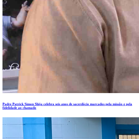
Padre Patrick Simon Shija celebra seis anos de sacerdócio marcados pela missão e pela
fidelidade ao chamado