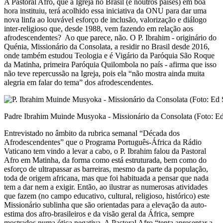
A Pastoral Afro, que a Igreja no Brasil (e noutros países) em boa
hora instituiu, terá acolhido essa iniciativa da ONU para dar uma
nova linfa ao louvável esforço de inclusão, valorização e diálogo
inter-religioso que, desde 1988, vem fazendo em relação aos
afrodescendentes? Ao que parece, não. O P. Ibrahim - originário do
Quénia, Missionário da Consolata, a residir no Brasil desde 2016,
onde também estudou Teologia e é Vigário da Paróquia São Roque
da Matinha, primeira Paróquia Quilombola no país - afirma que isso
não teve repercussão na Igreja, pois ela “não mostra ainda muita
alegria em falar do tema” dos afrodescendentes.
Padre Ibrahim Muinde Musyoka - Missionário da Consolata (Foto: E
Entrevistado no âmbito da rubrica semanal “Década dos
Afrodescendentes” que o Programa Português-África da Rádio
Vaticano tem vindo a levar a cabo, o P. Ibrahim falou da Pastoral
Afro em Matinha, da forma como está estruturada, bem como do
esforço de ultrapassar as barreiras, mesmo da parte da população,
toda de origem africana, mas que foi habituada a pensar que nada
tem a dar nem a exigir. Então, ao ilustrar as numerosas atividades
que fazem (no campo educativo, cultural, religioso, histórico) este
Missionário sublinha que são orientadas para a elevação da auto-
estima dos afro-brasileiros e da visão geral da África, sempre
mostrados numa ótica negativa. A Pastoral Afro “tenta apresentar a