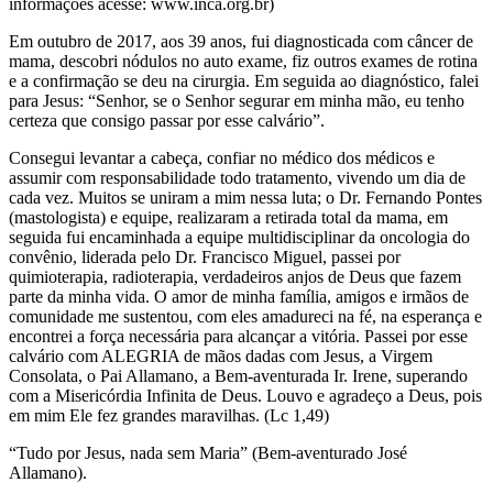
informações acesse: www.inca.org.br)
Em outubro de 2017, aos 39 anos, fui diagnosticada com câncer de
mama, descobri nódulos no auto exame, fiz outros exames de rotina
e a confirmação se deu na cirurgia. Em seguida ao diagnóstico, falei
para Jesus: “Senhor, se o Senhor segurar em minha mão, eu tenho
certeza que consigo passar por esse calvário”.
Consegui levantar a cabeça, confiar no médico dos médicos e
assumir com responsabilidade todo tratamento, vivendo um dia de
cada vez. Muitos se uniram a mim nessa luta; o Dr. Fernando Pontes
(mastologista) e equipe, realizaram a retirada total da mama, em
seguida fui encaminhada a equipe multidisciplinar da oncologia do
convênio, liderada pelo Dr. Francisco Miguel, passei por
quimioterapia, radioterapia, verdadeiros anjos de Deus que fazem
parte da minha vida. O amor de minha família, amigos e irmãos de
comunidade me sustentou, com eles amadureci na fé, na esperança e
encontrei a força necessária para alcançar a vitória. Passei por esse
calvário com ALEGRIA de mãos dadas com Jesus, a Virgem
Consolata, o Pai Allamano, a Bem-aventurada Ir. Irene, superando
com a Misericórdia Infinita de Deus. Louvo e agradeço a Deus, pois
em mim Ele fez grandes maravilhas. (Lc 1,49)
“Tudo por Jesus, nada sem Maria” (Bem-aventurado José
Allamano).