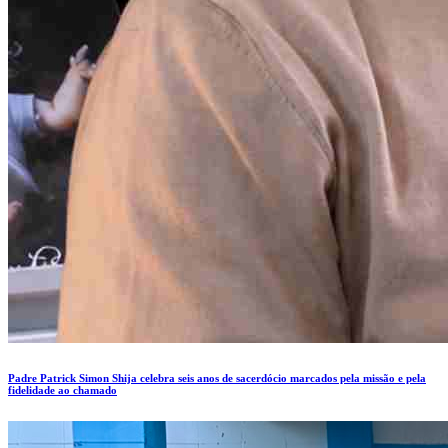
Padre Patrick Simon Shija celebra seis anos de sacerdócio marcados pela missão e pela
fidelidade ao chamado