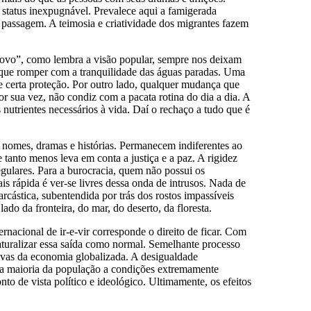
m status inexpugnável. Prevalece aqui a famigerada
e passagem. A teimosia e criatividade dos migrantes fazem
 novo”, como lembra a visão popular, sempre nos deixam
 que romper com a tranquilidade das águas paradas. Uma
ce certa proteção. Por outro lado, qualquer mudança que
 sua vez, não condiz com a pacata rotina do dia a dia. A
 nutrientes necessários à vida. Daí o rechaço a tudo que é
s, nomes, dramas e histórias. Permanecem indiferentes ao
tanto menos leva em conta a justiça e a paz. A rigidez
regulares. Para a burocracia, quem não possui os
s rápida é ver-se livres dessa onda de intrusos. Nada de
cástica, subentendida por trás dos rostos impassíveis
do da fronteira, do mar, do deserto, da floresta.
ernacional de ir-e-vir corresponde o direito de ficar. Com
aturalizar essa saída como normal. Semelhante processo
ivas da economia globalizada. A desigualdade
a a maioria da população a condições extremamente
onto de vista político e ideológico. Ultimamente, os efeitos