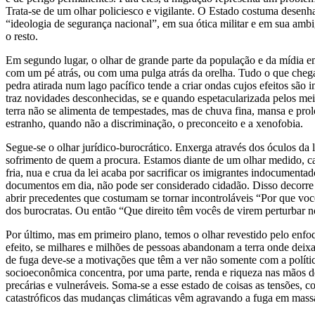
Trata-se de um olhar policiesco e vigilante. O Estado costuma desenha
“ideologia de segurança nacional”, em sua ótica militar e em sua amb
o resto.
Em segundo lugar, o olhar de grande parte da população e da mídia e
com um pé atrás, ou com uma pulga atrás da orelha. Tudo o que cheg
pedra atirada num lago pacífico tende a criar ondas cujos efeitos são
traz novidades desconhecidas, se e quando espetacularizada pelos mei
terra não se alimenta de tempestades, mas de chuva fina, mansa e prol
estranho, quando não a discriminação, o preconceito e a xenofobia.
Segue-se o olhar jurídico-burocrático. Enxerga através dos óculos da 
sofrimento de quem a procura. Estamos diante de um olhar medido, calc
fria, nua e crua da lei acaba por sacrificar os imigrantes indocumentad
documentos em dia, não pode ser considerado cidadão. Disso decorre o
abrir precedentes que costumam se tornar incontroláveis “Por que voc
dos burocratas. Ou então “Que direito têm vocês de virem perturbar no
Por último, mas em primeiro plano, temos o olhar revestido pelo enfoqu
efeito, se milhares e milhões de pessoas abandonam a terra onde deix
de fuga deve-se a motivações que têm a ver não somente com a políti
socioeconômica concentra, por uma parte, renda e riqueza nas mãos d
precárias e vulneráveis. Soma-se a esse estado de coisas as tensões, co
catastróficos das mudanças climáticas vêm agravando a fuga em mass