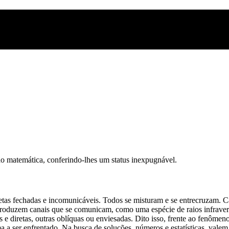
são matemática, conferindo-lhes um status inexpugnável.
tas fechadas e incomunicáveis. Todos se misturam e se entrecruzam. Ca
roduzem canais que se comunicam, como uma espécie de raios infravermel
 e diretas, outras oblíquas ou enviesadas. Dito isso, frente ao fenômen
a a ser enfrentado. Na busca de soluções, números e estatísticas, valem