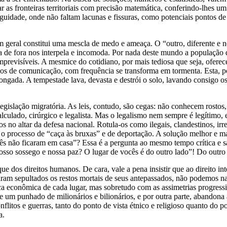
r as fronteiras territoriais com precisão matemática, conferindo-lhes u
iguidade, onde não faltam lacunas e fissuras, como potenciais pontos d
m geral constitui uma mescla de medo e ameaça. O “outro, diferente e
a de fora nos interpela e incomoda. Por nada deste mundo a população
 imprevisíveis. A mesmice do cotidiano, por mais tediosa que seja, ofere
os de comunicação, com frequência se transforma em tormenta. Esta, por
ongada. A tempestade lava, devasta e destrói o solo, lavando consigo os
legislação migratória. As leis, contudo, são cegas: não conhecem rosto
ulado, cirúrgico e legalista. Mas o legalismo nem sempre é legítimo, e 
os no altar da defesa nacional. Rotula-os como ilegais, clandestinos, ir
 processo de “caça às bruxas” e de deportação. A solução melhor e mai
ês não ficaram em casa”? Essa é a pergunta ao mesmo tempo crítica e sar
sso sossego e nossa paz? O lugar de vocês é do outro lado”! Do outro la
e dos direitos humanos. De cara, vale a pena insistir que ao direito int
aram sepultados os restos mortais de seus antepassados, não podemos n
ca econômica de cada lugar, mas sobretudo com as assimetrias progress
e um punhado de milionários e bilionários, e por outra parte, abandon
nflitos e guerras, tanto do ponto de vista étnico e religioso quanto do p
a.