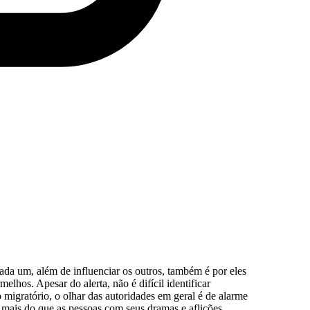
da um, além de influenciar os outros, também é por eles
hos. Apesar do alerta, não é difícil identificar
o migratório, o olhar das autoridades em geral é de alarme
 mais do que as pessoas com seus dramas e aflições.