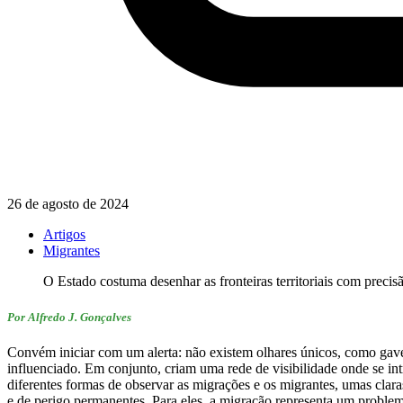
26 de agosto de 2024
Artigos
Migrantes
O Estado costuma desenhar as fronteiras territoriais com preci
Por Alfredo J. Gonçalves
Convém iniciar com um alerta: não existem olhares únicos, como gave
influenciado. Em conjunto, criam uma rede de visibilidade onde se int
diferentes formas de observar as migrações e os migrantes, umas claras
e de perigo permanentes. Para eles, a migração representa um problem