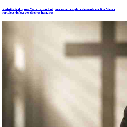
Resistência do povo Warao contribui para novo complexo de saúde em Boa Vista e
fortalece defesa dos direitos humanos