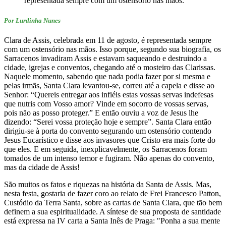
representada sempre com um ostensório nas mãos.
Por Lurdinha Nunes
Clara de Assis, celebrada em 11 de agosto, é representada sempre
com um ostensório nas mãos. Isso porque, segundo sua biografia, os
Sarracenos invadiram Assis e estavam saqueando e destruindo a
cidade, igrejas e conventos, chegando até o mosteiro das Clarissas.
Naquele momento, sabendo que nada podia fazer por si mesma e
pelas irmãs, Santa Clara levantou-se, correu até a capela e disse ao
Senhor: “Quereis entregar aos infiéis estas vossas servas indefesas
que nutris com Vosso amor? Vinde em socorro de vossas servas,
pois não as posso proteger.” E então ouviu a voz de Jesus lhe
dizendo: “Serei vossa proteção hoje e sempre”. Santa Clara então
dirigiu-se à porta do convento segurando um ostensório contendo
Jesus Eucarístico e disse aos invasores que Cristo era mais forte do
que eles. E em seguida, inexplicavelmente, os Sarracenos foram
tomados de um intenso temor e fugiram. Não apenas do convento,
mas da cidade de Assis!
São muitos os fatos e riquezas na história da Santa de Assis. Mas,
nesta festa, gostaria de fazer coro ao relato de Frei Francesco Patton,
Custódio da Terra Santa, sobre as cartas de Santa Clara, que tão bem
definem a sua espiritualidade. A síntese de sua proposta de santidade
está expressa na IV carta a Santa Inês de Praga: "Ponha a sua mente