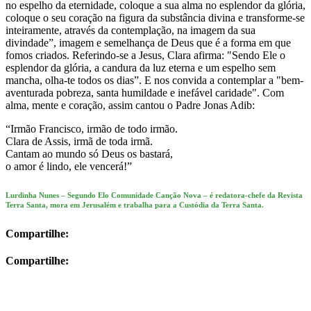
no espelho da eternidade, coloque a sua alma no esplendor da glória,
coloque o seu coração na figura da substância divina e transforme-se
inteiramente, através da contemplação, na imagem da sua
divindade”, imagem e semelhança de Deus que é a forma em que
fomos criados. Referindo-se a Jesus, Clara afirma: "Sendo Ele o
esplendor da glória, a candura da luz eterna e um espelho sem
mancha, olha-te todos os dias”. E nos convida a contemplar a "bem-
aventurada pobreza, santa humildade e inefável caridade". Com
alma, mente e coração, assim cantou o Padre Jonas Adib:
“Irmão Francisco, irmão de todo irmão.
Clara de Assis, irmã de toda irmã.
Cantam ao mundo só Deus os bastará,
o amor é lindo, ele vencerá!”
Lurdinha Nunes – Segundo Elo Comunidade Canção Nova – é redatora-chefe da Revista
Terra Santa, mora em Jerusalém e trabalha para a Custódia da Terra Santa.
Compartilhe:
Compartilhe: