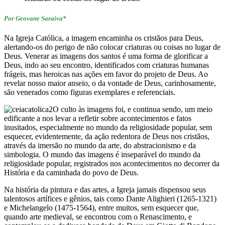
Por Geovane Saraiva*
Na Igreja Católica, a imagem encaminha os cristãos para Deus,
alertando-os do perigo de não colocar criaturas ou coisas no lugar de
Deus. Venerar as imagens dos santos é uma forma de glorificar a
Deus, indo ao seu encontro, identificados com criaturas humanas
frágeis, mas heroicas nas ações em favor do projeto de Deus. Ao
revelar nosso maior anseio, o da vontade de Deus, carinhosamente,
são venerados como figuras exemplares e referenciais.
O culto às imagens foi, e continua sendo, um meio
edificante a nos levar a refletir sobre acontecimentos e fatos
inusitados, especialmente no mundo da religiosidade popular, sem
esquecer, evidentemente, da ação redentora de Deus nos cristãos,
através da imersão no mundo da arte, do abstracionismo e da
simbologia. O mundo das imagens é inseparável do mundo da
religiosidade popular, registrados nos acontecimentos no decorrer da
História e da caminhada do povo de Deus.
Na história da pintura e das artes, a Igreja jamais dispensou seus
talentosos artífices e gênios, tais como Dante Alighieri (1265-1321)
e Michelangelo (1475-1564), entre muitos, sem esquecer que,
quando arte medieval, se encontrou com o Renascimento, e