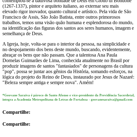
contemplou-se a dadivosa bondade de Deus em Giotto di Bondone
(1267-1337), pintor e arquiteto italiano, ao externar seu mais
elevado rigor inovador, quanto cultural e artístico. Pela vida de São
Francisco de Assis, São João Batista, entre outros primorosos
trabalhos, temos uma visão quão humana e esplendorosa do mundo,
na identificação das figuras dos santos aos seres humanos, imagem e
semelhança de Deus.
A Igreja, hoje, volta-se para o interior da pessoa, na simplicidade e
no despojamento dos bens deste mundo, buscando, evidentemente,
abraçar os bens que não passam. Que a talentosa Ana Paula
Dornelas Guimarães de Lima, conhecida atualmente no Brasil por
produzir imagens de santos "fantasiados" de personagens da cultura
"pop", possa se juntar aos gênios da História, somando esforços, na
lógica do projeto do Reino de Deus, instaurado por Jesus de Nazaré:
"Beleza sempre antiga e sempre nova". Amém!
*Geovane Saraiva é pároco de Santo Afonso e vice-presidente da Previdência Sacerdotal,
integra a Academia Metropolitana de Letras de Fortaleza - geovanesaraiva@gmail.com
Compartilhe:
Compartilhe: