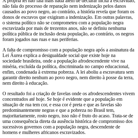
A própria lei não fala mais nada além de declarar ilícita a escravidão,
não fala do processo de reparação nem indenização pelos danos
causados ao povo negro, ao contrário, a história revela que foram os
donos de escravos que exigiram a indenização. Em outras palavras,
o sistema político não se comprometeu com a população negra
escravizada por mais de trezentos anos, não se definiu nenhuma
política pública de inclusão desta população, ao contrário, os negros
foram jogados nas ruas e nas periferias.
A falta de compromisso com a população negra após a assinatura da
Lei Áurea explica a desigualdade social que existe hoje na
sociedade brasileira, onde a população afrodescendente vive na
miséria, excluída da política, discriminada no campo educacional,
enfim, condenada à extrema pobreza. A lei aboliu a escravatura sem
garantir direito nenhum ao povo negro, nem direito à posse da terra,
nem direito à educação.
O resultado foi a criação de favelas onde os afrodescendentes vivem
concentrados até hoje. Se hoje é evidente que a população em
situação de rua tem cor, e essa cor é preta e que as favelas são
predominantemente negras e que a pobreza no Brasil tem,
majoritariamente, rosto negro, isso não é fruto do acaso. Trata-se de
uma consequência direta da ausência histórica de compromisso dos
sucessivos governos com a população negra, descendente de
homens e mulheres africanos escravizados.