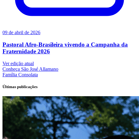
09 de abril de 2026
Pastoral Afro-Brasileira vivendo a Campanha da
Fraternidade 2026
Ver edição atual
Conheça
São José Allamano
Família
Consolata
Últimas publicações