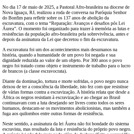
No dia 17 de maio de 2025, a Pastoral Afro-brasileira na diocese de
Nova Iguaçu, RJ, realizou a roda de conversa na Paróquia Senhor
do Bonfim para refletir sobre os 137 anos de abolição da
escravatura, com o tema “Reparação: Avanços e desafios pós Lei
Áurea”. O momento foi organizado para trazer à memória as lutas e
resistências da população afro-brasileira pela sobrevivência, antes e
depois da assinatura da Lei que decretou o fim da escravatura.
A escravatura foi um dos acontecimentos mais desumanos na
história, quando a humanidade de um povo foi negada e sua
dignidade reduzida ao valor de um objeto. Por 300 anos o povo
negro foi tratado como objeto e instrumento de trabalho para o lucro
de brancos (a classe escravocrata).
Diante da dominação, tortura e morte sofridas, o povo negro nunca
deixou de ter a consciência da liberdade, isto fez com que resistisse
de várias formas contra a escravização. A história relata que desde a
África os negros resistiam à escravização e ao chegar ao Brasil
continuavam com a luta desejando ser livres como todos os seres
humanos, destacam-se os movimentos abolicionistas, mas também a
fuga aos quilombos entre outras formas de resistência.
Neste sentido, a assinatura da lei Áurea não foi bondade do sistema
escravista, mas resultado da luta e resistência do próprio povo negro.