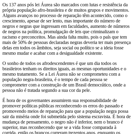
Os 137 anos pós lei Áurea são marcados com lutas e resistência da
própria população afro-brasileira e de muitos grupos e movimentos.
Alguns avanços no processo de reparação têm acontecido, como o
crescimento, apesar de ser lento, mas importante do número de
negros e negras que ingressam em faculdades, aumento de números
de negros na política, promulgação de leis que criminalizam o
racismo e preconceitos. Mas ainda falta muito, pois o país que tem
mais de 50% de pessoas declaradas negras deveria ter mais presença
delas em todos os âmbitos, seja social ou político se a ideia fosse
mesmo mudar e acabar com a desigualdade existente.
O sonho de todos os afrodescendentes é que um dia todos os
brasileiros tenham os direitos iguais, as mesmas oportunidades e o
mesmo tratamento. Se a Lei Áurea não se comprometeu com a
população negra-brasileira, é o tempo de cada pessoa se
comprometer com a construção de um Brasil democrático, onde a
pessoa não é tratada segundo a sua cor da pele.
É hora de os governantes assumirem sua responsabilidade de
promover políticas públicas reconhecendo os erros do passado e
promovendo meios de reparação para que a população negra possa
sair da miséria onde foi submetida pelo sistema escravista. É hora de
mudança de pensamento, o negro não é inferior, nem o branco é
superior, mas reconhecendo que se a vida fosse comparada à
corrida, então os brancos correram trezentos anos, enquanto os