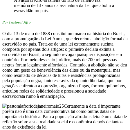
A Pastoral Afro-brasileira do Rio de Janeiro faz
memória de 137 anos da assinatura da Lei que aboliu a
escravidão no país.
Por Pastoral Afro
O dia 13 de maio de 1888 constitui um marco na história do Brasil,
com a promulgação da Lei Áurea, que decretou a abolição formal da
escravidão no país. Trata-se de uma lei extremamente sucinta,
composta por apenas dois artigos: o primeiro declara extinta a
escravidão no Brasil; o segundo revoga quaisquer disposições em
contrário. Por meio desse ato jurídico, mais de 700 mil pessoas
negras foram legalmente alforriadas. Contudo, a abolição não se deu
como um gesto de benevolência das elites ou da monarquia, mas
como resultado de décadas de lutas e resistências protagonizadas
pela população negra, tanto escravizada quanto libertada, que por
gerações enfrentou a opressão, organizou fugas, formou quilombos,
articulou redes de solidariedade e pressionou a sociedade
escravocrata rumo à emancipação.
Certamente a data é importante,
porém não é uma data comemorativa tal como outras datas de
importância histórica. Para a população afro-brasileira é uma data de
reflexão sobre a sua realidade social e econômica depois de tantos
anos da existência da lei.