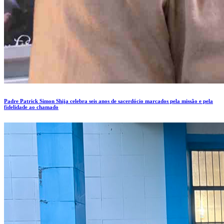
Padre Patrick Simon Shija celebra seis anos de sacerdócio marcados pela missão e pela
fidelidade ao chamado