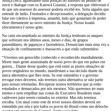
Justiça (MJ), aguardando uma posição do ministro ao pedido de
ouvir e dialogar com os Kaiowá Guarani, a resposta que obtiveram é
de que um assessor do assessor poderia recebê-los. Seria alguém que
entende de índio. Frustrados e decepcionados, a delegação decidiu
falar em coletiva à imprensa, amanhã, tudo que gostariam de poder
dizer diretamente ao novo ministro da Justiça. Nosso koatiá
(documento) é nosso grito.
Na carta encaminhada ao ministro da Justiça lembram os ataques
que sofreram nos últimos anos, meses e dias, de grupos
paramilitares, de jagunços e fazendeiros. Denunciam mais uma vez a
situação de confinamento e massacres a que estão submetidos:
“Vivemos um genocídio conhecido e reconhecido mundialmente.
Morre mais gente assassinada de nosso povo do que em países em
guerra... Diante desse quadro que está entre as piores situações de
povos originários no mundo, manifestam a sua decisão diante da
única alternativa que lhes resta. Se este ministério e o governo
revogar estes decretos, não teremos outra alternativa se não partir
para nossas retomadas. Recuperar nossos territórios que já estão
estudados e demarcados por nós mesmos. Não queremos ter mais
mortos e nem empilhar nas costas do Executivo Brasileiro mais
cadáveres para serem contados no exterior. Mas não teremos
escolha. Um sinal como este de rever nossos direitos deverá ser
entendido por nós e por todos os povos do Brasil como um deboche
e como um anuncio de Guerra”. Justiça seja feita.