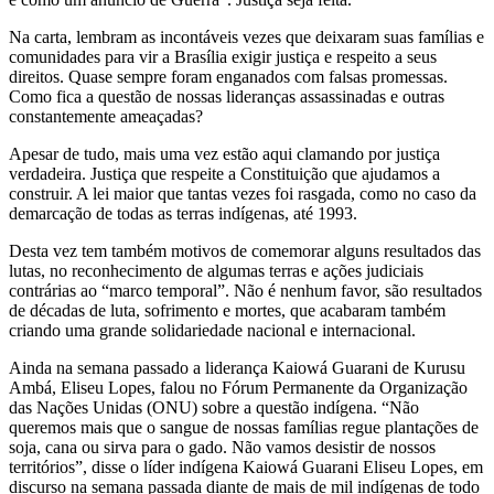
Na carta, lembram as incontáveis vezes que deixaram suas famílias e
comunidades para vir a Brasília exigir justiça e respeito a seus
direitos. Quase sempre foram enganados com falsas promessas.
Como fica a questão de nossas lideranças assassinadas e outras
constantemente ameaçadas?
Apesar de tudo, mais uma vez estão aqui clamando por justiça
verdadeira. Justiça que respeite a Constituição que ajudamos a
construir. A lei maior que tantas vezes foi rasgada, como no caso da
demarcação de todas as terras indígenas, até 1993.
Desta vez tem também motivos de comemorar alguns resultados das
lutas, no reconhecimento de algumas terras e ações judiciais
contrárias ao “marco temporal”. Não é nenhum favor, são resultados
de décadas de luta, sofrimento e mortes, que acabaram também
criando uma grande solidariedade nacional e internacional.
Ainda na semana passado a liderança Kaiowá Guarani de Kurusu
Ambá, Eliseu Lopes, falou no Fórum Permanente da Organização
das Nações Unidas (ONU) sobre a questão indígena. “Não
queremos mais que o sangue de nossas famílias regue plantações de
soja, cana ou sirva para o gado. Não vamos desistir de nossos
territórios”, disse o líder indígena Kaiowá Guarani Eliseu Lopes, em
discurso na semana passada diante de mais de mil indígenas de todo