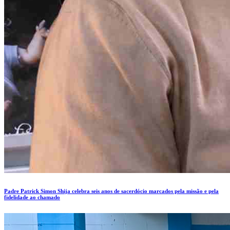
Padre Patrick Simon Shija celebra seis anos de sacerdócio marcados pela missão e pela
fidelidade ao chamado