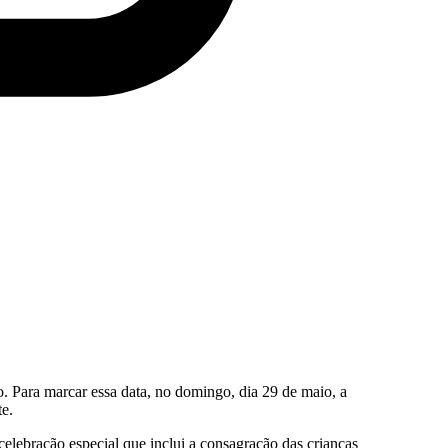
. Para marcar essa data, no domingo, dia 29 de maio, a
te.
elebração especial que inclui a consagração das crianças