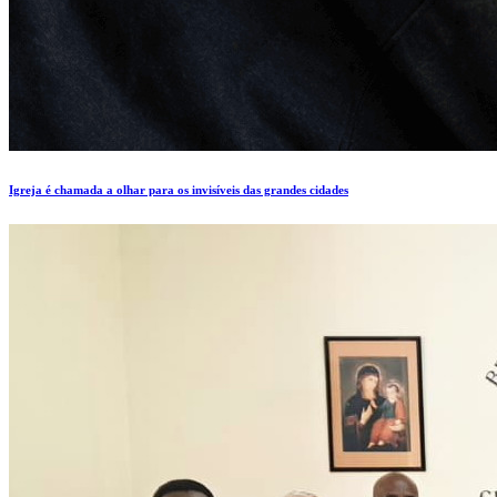
Igreja é chamada a olhar para os invisíveis das grandes cidades