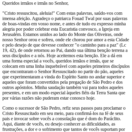
Queridos irmãos e irmãs no Senhor,
"Cristo ressuscitou, aleluia!" Com estas palavras, saúdo-vos com
imensa afeição. Agradeço o patriarca Fouad Twal por suas palavras
de boas-vindas em vosso nome, e antes de tudo eu expresso minha
alegria por poder celebrar esta Eucaristia convosco, a Igreja em
Jerusalém. Estamos unidos ao lado do Monte das Oliveiras, onde
nosso Senhor orou e sofreu, onde ele chorou por amor a esta Cidade
e pelo desejo de que devesse conhecer "o caminho para a paz" (Lc
19, 42), de onde retornou ao Pai, dando sua última benção terrena a
seus discípulos e a nós. Hoje aceitemos esta benção. Ele a dá em
uma forma especial a vocês, queridos irmãos e irmãs, que se
colocam em uma linha inquebrável com aqueles primeiros discípulos
que encontraram o Senhor Ressuscitado no partir do pão, aqueles
que experimentaram a vinda do Espírito Santo no andar superior e
aqueles que foram convertidos pela pregação de São Pedro e dos
outros apóstolos. Minha saudação também vai para todos aqueles
presentes, e em um modo especial àqueles fiéis da Terra Santa que
por várias razões não puderam estar conosco hoje.
Como o sucessor de São Pedro, refiz seus passos para proclamar o
Cristo Ressuscitado em seu meio, para confirmá-los na fé de seus
pais e invocar sobre vocês a consolação que é dom do Paráclito.
Aqui, diante de vocês, eu desejo conhecer as dificuldades, as
frustrações, a dor e o sofrimento que tantos de vocês suportam por