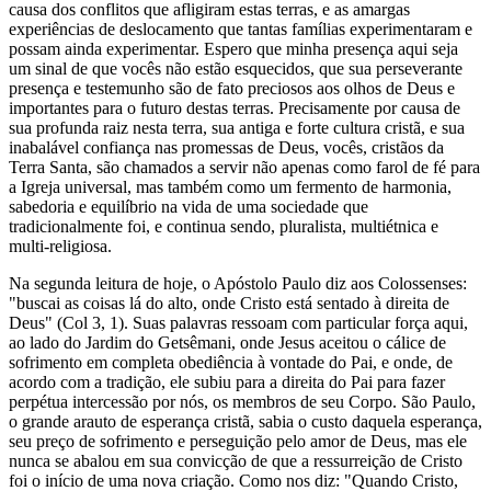
causa dos conflitos que afligiram estas terras, e as amargas
experiências de deslocamento que tantas famílias experimentaram e
possam ainda experimentar. Espero que minha presença aqui seja
um sinal de que vocês não estão esquecidos, que sua perseverante
presença e testemunho são de fato preciosos aos olhos de Deus e
importantes para o futuro destas terras. Precisamente por causa de
sua profunda raiz nesta terra, sua antiga e forte cultura cristã, e sua
inabalável confiança nas promessas de Deus, vocês, cristãos da
Terra Santa, são chamados a servir não apenas como farol de fé para
a Igreja universal, mas também como um fermento de harmonia,
sabedoria e equilíbrio na vida de uma sociedade que
tradicionalmente foi, e continua sendo, pluralista, multiétnica e
multi-religiosa.
Na segunda leitura de hoje, o Apóstolo Paulo diz aos Colossenses:
"buscai as coisas lá do alto, onde Cristo está sentado à direita de
Deus" (Col 3, 1). Suas palavras ressoam com particular força aqui,
ao lado do Jardim do Getsêmani, onde Jesus aceitou o cálice de
sofrimento em completa obediência à vontade do Pai, e onde, de
acordo com a tradição, ele subiu para a direita do Pai para fazer
perpétua intercessão por nós, os membros de seu Corpo. São Paulo,
o grande arauto de esperança cristã, sabia o custo daquela esperança,
seu preço de sofrimento e perseguição pelo amor de Deus, mas ele
nunca se abalou em sua convicção de que a ressurreição de Cristo
foi o início de uma nova criação. Como nos diz: "Quando Cristo,