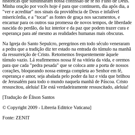
históricas que sublinharam nossa confissão de fé no Filho de Deus.
Minha oração por vocês hoje é para que continuem, dia após dia, a
"ver e acreditar" nos sinais da providência de Deus e infalível
misericórdia, e a "tocar" as fontes de graça nos sacramentos, e
encarnar para os outros sua promessa de novos tempos, de liberdade
nascida do perdão, da luz interior e da paz que podem trazer cura e
esperança para até mesmo as realidades humanas mais obscuras.
Na Igreja do Santo Sepulcro, peregrinos em todo século veneraram
a pedra que a tradição diz ter estado na entrada do túmulo na manhã
da ressurreição de Cristo. Retornemos frequentemente àquele
túmulo vazio. Lá reafirmemos nossa fé na vitória da vida, e oremos
para que cada "pedra pesada" que se coloca ante a porta de nossos
corações, bloqueando nossa entrega completa ao Senhor em fé,
esperança e amor, seja abalada pelo poder da luz e vida que brilhou
de Jerusalém para todo o mundo naquela manhã de Páscoa. Cristo
ressuscitou, aleluia! Ele está verdadeiramente ressuscitado, aleluia!
[Tradução de Élison Santos
© Copyright 2009 - Libreria Editrice Vaticana]
Fonte: ZENIT