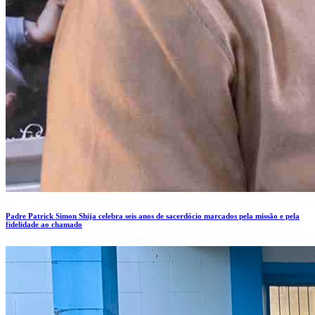
Padre Patrick Simon Shija celebra seis anos de sacerdócio marcados pela missão e pela
fidelidade ao chamado