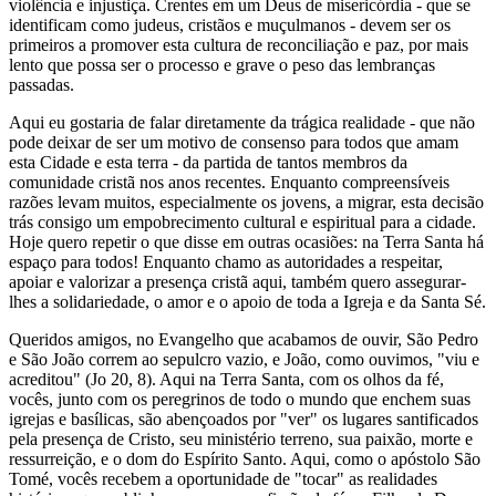
violência e injustiça. Crentes em um Deus de misericórdia - que se
identificam como judeus, cristãos e muçulmanos - devem ser os
primeiros a promover esta cultura de reconciliação e paz, por mais
lento que possa ser o processo e grave o peso das lembranças
passadas.
Aqui eu gostaria de falar diretamente da trágica realidade - que não
pode deixar de ser um motivo de consenso para todos que amam
esta Cidade e esta terra - da partida de tantos membros da
comunidade cristã nos anos recentes. Enquanto compreensíveis
razões levam muitos, especialmente os jovens, a migrar, esta decisão
trás consigo um empobrecimento cultural e espiritual para a cidade.
Hoje quero repetir o que disse em outras ocasiões: na Terra Santa há
espaço para todos! Enquanto chamo as autoridades a respeitar,
apoiar e valorizar a presença cristã aqui, também quero assegurar-
lhes a solidariedade, o amor e o apoio de toda a Igreja e da Santa Sé.
Queridos amigos, no Evangelho que acabamos de ouvir, São Pedro
e São João correm ao sepulcro vazio, e João, como ouvimos, "viu e
acreditou" (Jo 20, 8). Aqui na Terra Santa, com os olhos da fé,
vocês, junto com os peregrinos de todo o mundo que enchem suas
igrejas e basílicas, são abençoados por "ver" os lugares santificados
pela presença de Cristo, seu ministério terreno, sua paixão, morte e
ressurreição, e o dom do Espírito Santo. Aqui, como o apóstolo São
Tomé, vocês recebem a oportunidade de "tocar" as realidades