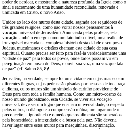
poder de perdoar, e mostrando a natureza profunda da Igreja como o
sinal e sacramento de uma humanidade reconciliada, renovada e
unificada em Cristo, o novo Adão.
Unidos ao lado dos muros desta cidade, sagrada aos seguidores de
três grandes religiões, como não voltar nossos pensamentos à
vocação universal de Jerusalém? Anunciada pelos profetas, esta
vocação também emerge como um fato indiscutível, uma realidade
irrevogável marcada na complexa história desta cidade e seu povo.
Judeus, muçulmanos e cristãos chamam esta cidade de sua casa
espiritual. Quanto precisa ser feito para fazê-la verdadeiramente uma
"cidade de paz" para todos os povos, onde todos possam vir em
peregrinação em busca de Deus, e ouvir sua voz, uma voz que fala
de paz" (cf. Salmo 85, 8)!
Jerusalém, na verdade, sempre foi uma cidade em cujas ruas ecoam
diferentes línguas, cujas pedras são pisadas por pessoas de toda raça
e idioma, cujos muros são um símbolo do carinho providente de
Deus para com toda a família humana. Como um micro-cosmo de
nosso mundo globalizado, esta Cidade, se viver sua vocação
universal, deve ser um lugar que ensina a universalidade, o respeito
pelos outros, o diálogo e a compreensão mútua; um lugar onde o
preconceito, a ignorância e o medo que os alimenta são superados
pela honestidade, a integridade e a busca pela paz. Não deveria
haver lugar entre estes muros para mesquinhez, discriminação,