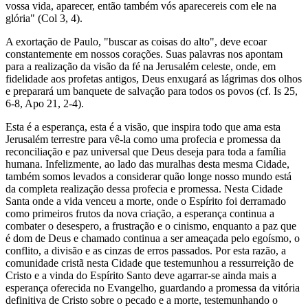
vossa vida, aparecer, então também vós aparecereis com ele na
glória" (Col 3, 4).
A exortação de Paulo, "buscar as coisas do alto", deve ecoar
constantemente em nossos corações. Suas palavras nos apontam
para a realização da visão da fé na Jerusalém celeste, onde, em
fidelidade aos profetas antigos, Deus enxugará as lágrimas dos olhos
e preparará um banquete de salvação para todos os povos (cf. Is 25,
6-8, Apo 21, 2-4).
Esta é a esperança, esta é a visão, que inspira todo que ama esta
Jerusalém terrestre para vê-la como uma profecia e promessa da
reconciliação e paz universal que Deus deseja para toda a família
humana. Infelizmente, ao lado das muralhas desta mesma Cidade,
também somos levados a considerar quão longe nosso mundo está
da completa realização dessa profecia e promessa. Nesta Cidade
Santa onde a vida venceu a morte, onde o Espírito foi derramado
como primeiros frutos da nova criação, a esperança continua a
combater o desespero, a frustração e o cinismo, enquanto a paz que
é dom de Deus e chamado continua a ser ameaçada pelo egoísmo, o
conflito, a divisão e as cinzas de erros passados. Por esta razão, a
comunidade cristã nesta Cidade que testemunhou a ressurreição de
Cristo e a vinda do Espírito Santo deve agarrar-se ainda mais a
esperança oferecida no Evangelho, guardando a promessa da vitória
definitiva de Cristo sobre o pecado e a morte, testemunhando o