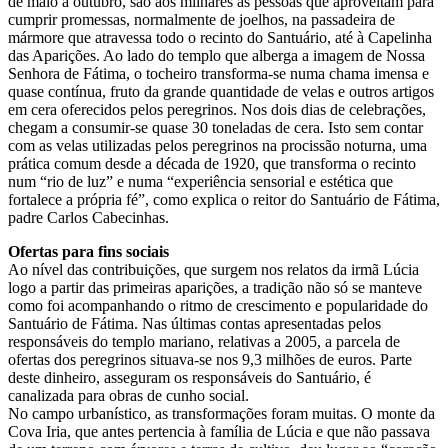
de maio a outubro, são aos milhares as pessoas que aproveitam para
cumprir promessas, normalmente de joelhos, na passadeira de
mármore que atravessa todo o recinto do Santuário, até à Capelinha
das Aparições. Ao lado do templo que alberga a imagem de Nossa
Senhora de Fátima, o tocheiro transforma-se numa chama imensa e
quase contínua, fruto da grande quantidade de velas e outros artigos
em cera oferecidos pelos peregrinos. Nos dois dias de celebrações,
chegam a consumir-se quase 30 toneladas de cera. Isto sem contar
com as velas utilizadas pelos peregrinos na procissão noturna, uma
prática comum desde a década de 1920, que transforma o recinto
num “rio de luz” e numa “experiência sensorial e estética que
fortalece a própria fé”, como explica o reitor do Santuário de Fátima,
padre Carlos Cabecinhas.
Ofertas para fins sociais
Ao nível das contribuições, que surgem nos relatos da irmã Lúcia
logo a partir das primeiras aparições, a tradição não só se manteve
como foi acompanhando o ritmo de crescimento e popularidade do
Santuário de Fátima. Nas últimas contas apresentadas pelos
responsáveis do templo mariano, relativas a 2005, a parcela de
ofertas dos peregrinos situava-se nos 9,3 milhões de euros. Parte
deste dinheiro, asseguram os responsáveis do Santuário, é
canalizada para obras de cunho social.
No campo urbanístico, as transformações foram muitas. O monte da
Cova Iria, que antes pertencia à família de Lúcia e que não passava