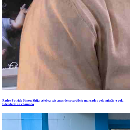
Padre Patrick Simon Shija celebra seis anos de sacerdócio marcados pela missão e pela
fidelidade ao chamado