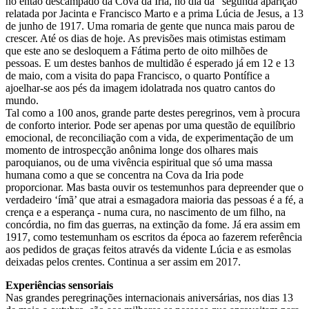
no então descampado da Cova da Iria, no dia da “segunda aparição”
relatada por Jacinta e Francisco Marto e a prima Lúcia de Jesus, a 13
de junho de 1917. Uma romaria de gente que nunca mais parou de
crescer. Até os dias de hoje. As previsões mais otimistas estimam
que este ano se desloquem a Fátima perto de oito milhões de
pessoas. E um destes banhos de multidão é esperado já em 12 e 13
de maio, com a visita do papa Francisco, o quarto Pontífice a
ajoelhar-se aos pés da imagem idolatrada nos quatro cantos do
mundo.
Tal como a 100 anos, grande parte destes peregrinos, vem à procura
de conforto interior. Pode ser apenas por uma questão de equilíbrio
emocional, de reconciliação com a vida, de experimentação de um
momento de introspecção anônima longe dos olhares mais
paroquianos, ou de uma vivência espiritual que só uma massa
humana como a que se concentra na Cova da Iria pode
proporcionar. Mas basta ouvir os testemunhos para depreender que o
verdadeiro ‘ímã’ que atrai a esmagadora maioria das pessoas é a fé, a
crença e a esperança - numa cura, no nascimento de um filho, na
concórdia, no fim das guerras, na extinção da fome. Já era assim em
1917, como testemunham os escritos da época ao fazerem referência
aos pedidos de graças feitos através da vidente Lúcia e as esmolas
deixadas pelos crentes. Continua a ser assim em 2017.
Experiências sensoriais
Nas grandes peregrinações internacionais aniversárias, nos dias 13