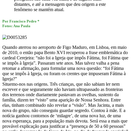
distantes, e até a mensagem que deu origem a este
fenômeno se mantém atual.
Por Francisco Pedro
*
Fotos: Ana Paula
Quando aterrou no aeroporto de Figo Maduro, em Lisboa, em maio
de 2010, o então papa Bento XVI recuperou a frase emblemática do
cardeal Cerejeira: “não foi a Igreja que impôs Fátima, foi Fátima que
se impôs à Igreja”. Passaram sete anos. Mas talvez valha a pena
retomar a afirmação, para formular uma nova questão: “foi Fátima
que se impôs à Igreja, ou foram os crentes que impuseram Fátima à
Igreja?”
Situemo-nos nas origens. Três crianças, que não sabiam ler nem
escrever e que seguramente não haviam ultrapassado as fronteiras
dos terrenos onde diariamente pastavam as ovelhas, sustento da
família, dizem ter “visto” uma aparição de Nossa Senhora. Entre
elas, tinham combinado não revelar a “visão”. Mas Jacinta, a mais
nova do grupo, não conseguiu guardar segredo. Contou à mãe. E a
notícia ganhou contornos de ‘milagre’, de uma nova luz, de uma
nova esperança, para a população mais devota. Será essa a mais que
provável explicação para justificar a “presença de 50 a 60 pessoas”