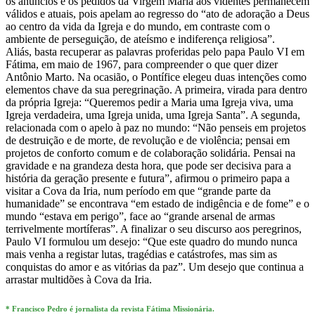
os anúncios e os pedidos da Virgem Maria aos videntes permanecem
válidos e atuais, pois apelam ao regresso do “ato de adoração a Deus
ao centro da vida da Igreja e do mundo, em contraste com o
ambiente de perseguição, de ateísmo e indiferença religiosa”.
Aliás, basta recuperar as palavras proferidas pelo papa Paulo VI em
Fátima, em maio de 1967, para compreender o que quer dizer
Antônio Marto. Na ocasião, o Pontífice elegeu duas intenções como
elementos chave da sua peregrinação. A primeira, virada para dentro
da própria Igreja: “Queremos pedir a Maria uma Igreja viva, uma
Igreja verdadeira, uma Igreja unida, uma Igreja Santa”. A segunda,
relacionada com o apelo à paz no mundo: “Não penseis em projetos
de destruição e de morte, de revolução e de violência; pensai em
projetos de conforto comum e de colaboração solidária. Pensai na
gravidade e na grandeza desta hora, que pode ser decisiva para a
história da geração presente e futura”, afirmou o primeiro papa a
visitar a Cova da Iria, num período em que “grande parte da
humanidade” se encontrava “em estado de indigência e de fome” e o
mundo “estava em perigo”, face ao “grande arsenal de armas
terrivelmente mortíferas”. A finalizar o seu discurso aos peregrinos,
Paulo VI formulou um desejo: “Que este quadro do mundo nunca
mais venha a registar lutas, tragédias e catástrofes, mas sim as
conquistas do amor e as vitórias da paz”. Um desejo que continua a
arrastar multidões à Cova da Iria.
* Francisco Pedro é jornalista da revista Fátima Missionária.