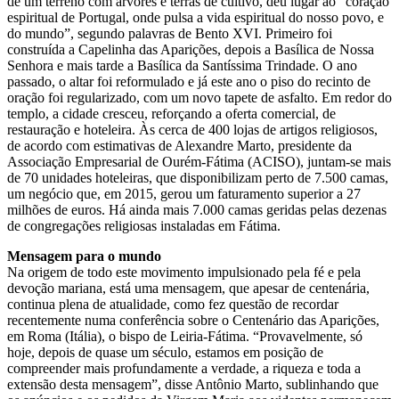
de um terreno com árvores e terras de cultivo, deu lugar ao “coração
espiritual de Portugal, onde pulsa a vida espiritual do nosso povo, e
do mundo”, segundo palavras de Bento XVI. Primeiro foi
construída a Capelinha das Aparições, depois a Basílica de Nossa
Senhora e mais tarde a Basílica da Santíssima Trindade. O ano
passado, o altar foi reformulado e já este ano o piso do recinto de
oração foi regularizado, com um novo tapete de asfalto. Em redor do
templo, a cidade cresceu, reforçando a oferta comercial, de
restauração e hoteleira. Às cerca de 400 lojas de artigos religiosos,
de acordo com estimativas de Alexandre Marto, presidente da
Associação Empresarial de Ourém-Fátima (ACISO), juntam-se mais
de 70 unidades hoteleiras, que disponibilizam perto de 7.500 camas,
um negócio que, em 2015, gerou um faturamento superior a 27
milhões de euros. Há ainda mais 7.000 camas geridas pelas dezenas
de congregações religiosas instaladas em Fátima.
Mensagem para o mundo
Na origem de todo este movimento impulsionado pela fé e pela
devoção mariana, está uma mensagem, que apesar de centenária,
continua plena de atualidade, como fez questão de recordar
recentemente numa conferência sobre o Centenário das Aparições,
em Roma (Itália), o bispo de Leiria-Fátima. “Provavelmente, só
hoje, depois de quase um século, estamos em posição de
compreender mais profundamente a verdade, a riqueza e toda a
extensão desta mensagem”, disse Antônio Marto, sublinhando que