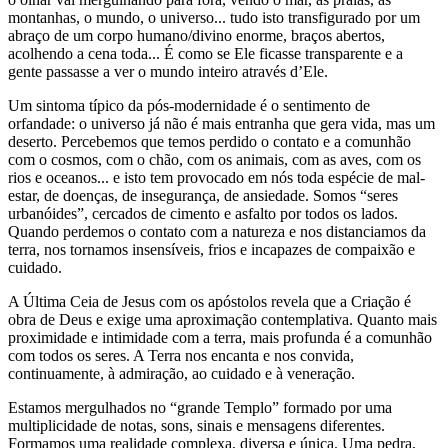
montanhas, o mundo, o universo... tudo isto transfigurado por um
abraço de um corpo humano/divino enorme, braços abertos,
acolhendo a cena toda... É como se Ele ficasse transparente e a
gente passasse a ver o mundo inteiro através d’Ele.
Um sintoma típico da pós-modernidade é o sentimento de
orfandade: o universo já não é mais entranha que gera vida, mas um
deserto. Percebemos que temos perdido o contato e a comunhão
com o cosmos, com o chão, com os animais, com as aves, com os
rios e oceanos... e isto tem provocado em nós toda espécie de mal-
estar, de doenças, de insegurança, de ansiedade. Somos “seres
urbanóides”, cercados de cimento e asfalto por todos os lados.
Quando perdemos o contato com a natureza e nos distanciamos da
terra, nos tornamos insensíveis, frios e incapazes de compaixão e
cuidado.
A Última Ceia de Jesus com os apóstolos revela que a Criação é
obra de Deus e exige uma aproximação contemplativa. Quanto mais
proximidade e intimidade com a terra, mais profunda é a comunhão
com todos os seres. A Terra nos encanta e nos convida,
continuamente, à admiração, ao cuidado e à veneração.
Estamos mergulhados no “grande Templo” formado por uma
multiplicidade de notas, sons, sinais e mensagens diferentes.
Formamos uma realidade complexa, diversa e única. Uma pedra,