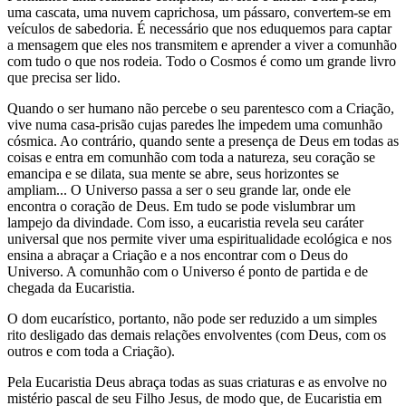
uma cascata, uma nuvem caprichosa, um pássaro, convertem-se em
veículos de sabedoria. É necessário que nos eduquemos para captar
a mensagem que eles nos transmitem e aprender a viver a comunhão
com tudo o que nos rodeia. Todo o Cosmos é como um grande livro
que precisa ser lido.
Quando o ser humano não percebe o seu parentesco com a Criação,
vive numa casa-prisão cujas paredes lhe impedem uma comunhão
cósmica. Ao contrário, quando sente a presença de Deus em todas as
coisas e entra em comunhão com toda a natureza, seu coração se
emancipa e se dilata, sua mente se abre, seus horizontes se
ampliam... O Universo passa a ser o seu grande lar, onde ele
encontra o coração de Deus. Em tudo se pode vislumbrar um
lampejo da divindade. Com isso, a eucaristia revela seu caráter
universal que nos permite viver uma espiritualidade ecológica e nos
ensina a abraçar a Criação e a nos encontrar com o Deus do
Universo. A comunhão com o Universo é ponto de partida e de
chegada da Eucaristia.
O dom eucarístico, portanto, não pode ser reduzido a um simples
rito desligado das demais relações envolventes (com Deus, com os
outros e com toda a Criação).
Pela Eucaristia Deus abraça todas as suas criaturas e as envolve no
mistério pascal de seu Filho Jesus, de modo que, de Eucaristia em