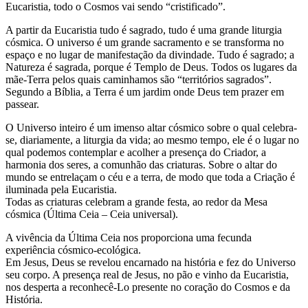
Eucaristia, todo o Cosmos vai sendo “cristificado”.
A partir da Eucaristia tudo é sagrado, tudo é uma grande liturgia
cósmica. O universo é um grande sacramento e se transforma no
espaço e no lugar de manifestação da divindade. Tudo é sagrado; a
Natureza é sagrada, porque é Templo de Deus. Todos os lugares da
mãe-Terra pelos quais caminhamos são “territórios sagrados”.
Segundo a Bíblia, a Terra é um jardim onde Deus tem prazer em
passear.
O Universo inteiro é um imenso altar cósmico sobre o qual celebra-
se, diariamente, a liturgia da vida; ao mesmo tempo, ele é o lugar no
qual podemos contemplar e acolher a presença do Criador, a
harmonia dos seres, a comunhão das criaturas. Sobre o altar do
mundo se entrelaçam o céu e a terra, de modo que toda a Criação é
iluminada pela Eucaristia.
Todas as criaturas celebram a grande festa, ao redor da Mesa
cósmica (Última Ceia – Ceia universal).
A vivência da Última Ceia nos proporciona uma fecunda
experiência cósmico-ecológica.
Em Jesus, Deus se revelou encarnado na história e fez do Universo
seu corpo. A presença real de Jesus, no pão e vinho da Eucaristia,
nos desperta a reconhecê-Lo presente no coração do Cosmos e da
História.