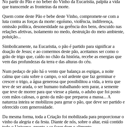
No partir do Pão e no beber do Vinho da Eucaristia, palpita a vida
que transcende as fronteiras da morte.
Quem come deste Pão e bebe deste Vinho, compromete-se com a
luta contra as forças da morte: egoísmo, violência, indiferença,
omissão política, desonestidade na gerência dos bens, descuido nas
relações afetivas, isolamento no medo, destruição do meio ambiente,
poluição...
Simbolicamente, na Eucaristia, o pão é partido para significar a
doação de Jesus; e ao comermos deste pão, aceitamos ser como o
grão de trigo que, caído no chão da história, recebe as energias que
vem das profundezas da terra e das alturas do céu.
Num pedaço de pão há o vento que balança as espigas, a noite
calma que caiu sobre o campo, o sol ardente que faz germinar e
crescer o trigo, a água generosa que possibilitou a vida, a terra que
teve de ser arada, o ser humano trabalhando sem parar, a semente
que teve de morrer para que viesse a planta, o adubo que foi posto
com mãos calosas, o gesto da mão que preparou a massa... A
natureza inteira se mobilizou para gerar o pão, que deve ser partido e
oferecido com generosidade.
Da mesma forma, toda a Criação foi mobilizada para proporcionar o
vinho da alegria e da festa. Diante de nós, sobre o altar, está contido
todo o Universo, pronto a se fazer dom e alimento.