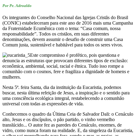
Por Pe. Adroaldo
Os integrantes do Conselho Nacional das Igrejas Cristãs do Brasil
(CONIC) estabeleceram para este ano de 2016 mais uma Campanha
da Fraternidade Ecumênica com o tema: “Casa comum, nossa
responsabilidade”. Todos os cristãos, em suas diferentes
denominações, devem assumir o desafio de construir uma Casa
Comum justa, sustentável e habitável para todos os seres vivos.
Este compromisso é profético, pois questiona e
denuncia as estruturas que provocam diferentes tipos de exclusão:
econômica, ambiental, social, racial e étnica. Tudo isso rompe a
comunhão com o cosmos, fere e fragiliza a dignidade de homens e
mulheres.
Nesta 5ª. feira Santa, dia da instituição da Eucaristia, podemos
buscar, nesta última refeição de Jesus, a inspiração e o sentido para
uma consciência ecológica integral, restabelecendo a comunhão
universal com todas as expressões de vida.
Conhecemos o quadro da Última Ceia de Salvador Dali: o Cenáculo
alto, Jesus e os discípulos, o pão partido, o vinho vermelho
translúcido... O autor fez as paredes do Cenáculo, enormes, de
vidro, como nunca foram na realidade. E, da singeleza da Eucaristia,
o olhar vai mergulhando para fora, vendo o mar, as praias, as