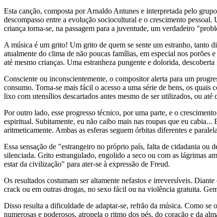
Esta canção, composta por Arnaldo Antunes e interpretada pelo grupo
descompasso entre a evolução sociocultural e o crescimento pessoal.
criança torna-se, na passagem para a juventude, um verdadeiro "probl
A música é um grito! Um grito de quem se sente um estranho, tanto d
atualmente do clima de não poucas famílias, em especial nos porões e 
até mesmo crianças. Uma estranheza pungente e dolorida, descoberta f
Consciente ou inconscientemente, o compositor alerta para um progress
consumo. Torna-se mais fácil o acesso a uma série de bens, os quais
lixo com utensílios descartados antes mesmo de ser utilizados, ou at
Por outro lado, esse progresso técnico, por uma parte, e o crescimen
espiritual. Subitamente, eu não caibo mais nas roupas que eu cabia..
aritmeticamente. Ambas as esferas seguem órbitas diferentes e parale
Essa sensação de "estrangeiro no próprio país, falta de cidadania ou
silenciada. Grito estrangulado, engolido a seco ou com as lágrimas 
estar da civilização" para ater-se à expressão de Freud.
Os resultados costumam ser altamente nefastos e irreversíveis. Diant
crack ou em outras drogas, no sexo fácil ou na violência gratuita. G
Disso resulta a dificuldade de adaptar-se, refrão da música. Como se
numerosas e poderosos, atropela o ritmo dos pés, do coração e da al