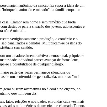
 O personagem anônimo da canção faz supor a ideia de um
a o "brinquedo animado e mimado" da família enquanto
ria casa. Clamor sem nome e sem remédio que brota
 com destaque para a situação dos jovens, adolescentes e
ra não é minha!...
 crescem vertiginosamente a produção, o comércio e o
são banalizados e banidos. Multiplicam-se os itens do
xistência sem-sentido.
e com um amadurecimento afetivo e emocional, psíquico e
maturidade individual parece avançar de forma lenta,
pe-se a possibilidade de qualquer diálogo.
a maior parte das vezes permanece silenciosa ou
tomas de uma enfermidade generalizada, um novo "mal
 geral buscam alternativas no álcool e no cigarro, no
cutam o que ninguém diz!...
sas, fatos, relações e novidades, em ondas cada vez mais
las passadas quilométricas de um gigante chamado Tempo.