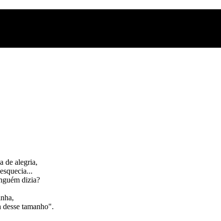
 de alegria,
squecia...
inguém dizia?
inha,
a desse tamanho".