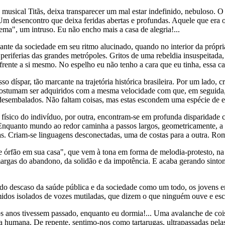
 musical Titãs, deixa transparecer um mal estar indefinido, nebuloso.
 Um desencontro que deixa feridas abertas e profundas. Aquele que er
ema", um intruso. Eu não encho mais a casa de alegria!...
iante da sociedade em seu ritmo alucinado, quando no interior da próp
periferias das grandes metrópoles. Gritos de uma rebeldia insuspeitada,
rente a si mesmo. No espelho eu não tenho a cara que eu tinha, essa ca
o díspar, tão marcante na trajetória histórica brasileira. Por um lado,
 costumam ser adquiridos com a mesma velocidade com que, em seguida, 
é desembalados. Não faltam coisas, mas estas escondem uma espécie de e
to físico do indivíduo, por outra, encontram-se em profunda disparidad
. Enquanto mundo ao redor caminha a passos largos, geometricamente, a 
las. Criam-se linguagens desconectadas, uma de costas para a outra. Rom
 de órfão em sua casa", que vem à tona em forma de melodia-protesto, n
amargas do abandono, da solidão e da impotência. E acaba gerando sin
e do descaso da saúde pública e da sociedade como um todo, os jovens em
emidos isolados de vozes mutiladas, que dizem o que ninguém ouve e es
 os anos tivessem passado, enquanto eu dormia!... Uma avalanche de coi
ma humana. De repente, sentimo-nos como tartarugas, ultrapassadas pe