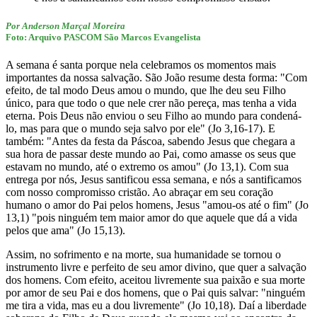
Por Anderson Marçal Moreira
Foto: Arquivo PASCOM São Marcos Evangelista
A semana é santa porque nela celebramos os momentos mais
importantes da nossa salvação. São João resume desta forma: "Com
efeito, de tal modo Deus amou o mundo, que lhe deu seu Filho
único, para que todo o que nele crer não pereça, mas tenha a vida
eterna. Pois Deus não enviou o seu Filho ao mundo para condená-
lo, mas para que o mundo seja salvo por ele" (Jo 3,16-17). E
também: "Antes da festa da Páscoa, sabendo Jesus que chegara a
sua hora de passar deste mundo ao Pai, como amasse os seus que
estavam no mundo, até o extremo os amou" (Jo 13,1). Com sua
entrega por nós, Jesus santificou essa semana, e nós a santificamos
com nosso compromisso cristão. Ao abraçar em seu coração
humano o amor do Pai pelos homens, Jesus "amou-os até o fim" (Jo
13,1) "pois ninguém tem maior amor do que aquele que dá a vida
pelos que ama" (Jo 15,13).
Assim, no sofrimento e na morte, sua humanidade se tornou o
instrumento livre e perfeito de seu amor divino, que quer a salvação
dos homens. Com efeito, aceitou livremente sua paixão e sua morte
por amor de seu Pai e dos homens, que o Pai quis salvar: "ninguém
me tira a vida, mas eu a dou livremente" (Jo 10,18). Daí a liberdade