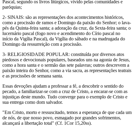
Pascal, segundo os livros litúrgicos, vivido pelas comunidades e
paróquias;
2- SINAIS: são as representações dos acontecimentos históricos,
como a procissão de ramos e Domingo da paixão do Senhor; o lava-
pés da Quinta-feira santa; a adoração da cruz, da Sexta-feira santa; o
lucernário pascal (fogo novo e acendimento do Círio pascal no
início da Vigília Pascal), da Vigília do sábado e na madrugada do
Domingo da ressurreição com a procissão.
3- RELIGIOSIDADE POPULAR: constituída por diversos atos
piedosos e devocionais populares, baseados uns na agonia de Jesus,
como a hora santa e o sermão das sete palavras; outros descrevem a
paixão inteira do Senhor, como a via sacra, as representações teatrais
e as procissões de semana santa.
Essas devoções ajudam a professar a fé, a descobrir o sentido do
pecado, a familiarizar-se com a cruz de Cristo, a encarar-se com as
injustiças deste mundo. Tudo converge para o exemplo de Cristo e
sua entrega como dom salvador.
"Em Cristo, morto e ressuscitado, temos a esperança de que cada um
de nós, de que nosso povo, esmagado por grandes sofrimentos,
alcançará a libertação total" (Cf. 1Cor 15,20ss).