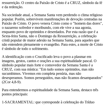
ressurreição. O centro da Paixão de Cristo é a CRUZ, símbolo da fé
e da redenção.
Na sociedade atual, a Semana Santa vem perdendo o clima religioso
popular. Porém, sobrevivem manifestações de devoção centradas na
Paixão de Cristo. O povo venera Cristo como o "homem das dores",
o nazareno sofredor e moribundo, com ele vive a sua agonia,
enquanto povo de oprimidos e deserdados. Por esta razão que é a
Sexta-feira Santa, não o Domingo da Ressurreição, a celebração
cristã popular de maior adesão na Semana Santa, para aqueles que
não entendem plenamente o evangelho. Para estes, a morte de Cristo
é símbolo de todo o sofrimento.
A identificação com o Crucificado leva o povo a plasmar em
imagens, gestos, cantos e orações a sua espiritualidade pascal. O
símbolo popular mais forte e comovedor da Semana Santa é a
CRUZ, com sua mística: "Em tudo somos oprimidos, mas não
sucumbimos. Vivemos em completa penúria, mas não
desesperamos. Somos perseguidos, mas não ficamos desamparados"
(2Cor 4,8-9).
Para entendermos a espiritualidade da Semana Santa, destaco três
pontos principais:
1-SACRAMENTAL: que corresponde à celebração do Tríduo