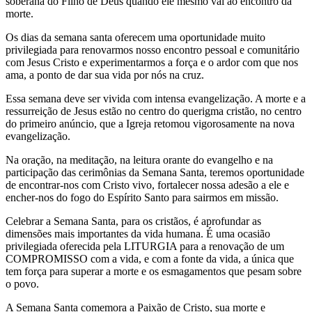
soberana do Filho de Deus quando ele mesmo vai ao encontro da
morte.
Os dias da semana santa oferecem uma oportunidade muito
privilegiada para renovarmos nosso encontro pessoal e comunitário
com Jesus Cristo e experimentarmos a força e o ardor com que nos
ama, a ponto de dar sua vida por nós na cruz.
Essa semana deve ser vivida com intensa evangelização. A morte e a
ressurreição de Jesus estão no centro do querigma cristão, no centro
do primeiro anúncio, que a Igreja retomou vigorosamente na nova
evangelização.
Na oração, na meditação, na leitura orante do evangelho e na
participação das cerimônias da Semana Santa, teremos oportunidade
de encontrar-nos com Cristo vivo, fortalecer nossa adesão a ele e
encher-nos do fogo do Espírito Santo para sairmos em missão.
Celebrar a Semana Santa, para os cristãos, é aprofundar as
dimensões mais importantes da vida humana. É uma ocasião
privilegiada oferecida pela LITURGIA para a renovação de um
COMPROMISSO com a vida, e com a fonte da vida, a única que
tem força para superar a morte e os esmagamentos que pesam sobre
o povo.
A Semana Santa comemora a Paixão de Cristo, sua morte e