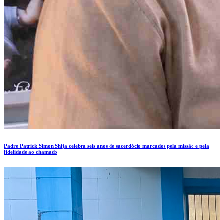
Padre Patrick Simon Shija celebra seis anos de sacerdócio marcados pela missão e pela
fidelidade ao chamado