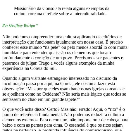
Missionário da Consolata relata alguns exemplos da
cultura coreana e reflete sobre a interculturalidade.
Por Geoffrey Boriga *
Não podemos compreender uma cultura aplicando os critérios de
interpretação que funcionam igualmente em nossa casa. É preciso
conhecer esse mundo “na pele” ou pelo menos abordá-lo com muita
humildade para entender quais são os elementos que tocam
profundamente o coração de um povo. Precisamos ser pacientes e
pararmos de julgar. Trago a vocês alguns exemplos da minha
experiência na Coreia do Sul.
Quando algum visitante estrangeiro interessado no discurso da
inculturação passa por aqui, na Coreia, ele costuma fazer esta
observação: “Mas por que eles usam bancos nas igrejas coreanas e
se ajoelham como no Ocidente? Não seria mais lógico que todos se
sentassem no chão em um grande tapete?”
O que você acha disso? Certo? Mas não: errado! Aqui, o “rito” é o
ponto de referência fundamental. Não podemos reduzir a cultura a
elementos externos. Para o coreano, não importa orar de cabeça para
baixo e com as pernas para cima. O essencial é que os ritos sejam
feitos na perfeição. A profunda influência do confucionismo, que