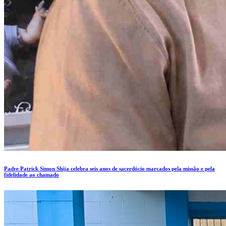
Padre Patrick Simon Shija celebra seis anos de sacerdócio marcados pela missão e pela
fidelidade ao chamado