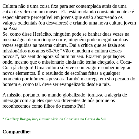
Cultura não é uma coisa fixa para ser contemplada atrás de uma
caixa de vidro em um museu. Ela está mudando constantemente e é
especialmente perceptível em jovens que estão absorvendo os
valores ocidentais (ou desvalores) e criando uma nova cultura jovem
na Ásia.
Se, como disse Heráclito, ninguém pode se banhar duas vezes na
mesma água de um rio que corre, ninguém pode mergulhar duas
vezes seguidas na mesma cultura. Daí a crítica que se fazia aos
missionários nos anos 60-70: “Vão e mudem a cultura desses
povos!”, faz sentido agora só num museu. Existem populações
onde, mesmo que o missionário ainda não tenha chegado, a Coca-
Cola já chegou! Uma cultura só vive se interagir e souber integrar
novos elementos. É o resultado de escolhas feitas a qualquer
momento por inúmeras pessoas. Também carrega em si o pecado do
homem e, como tal, deve ser evangelizado desde a raiz.
A missão, portanto, no mundo globalizado, torna-se a alegria de
interagir com aqueles que são diferentes de nós porque os
reconhecemos como filhos do mesmo Pai!
* Geoffrey Boriga, imc, é missionário da Consolata na Coreia do Sul.
Compartilhe: