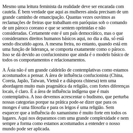
Mesmo uma leitura feminista da realidade deve ser encarada com
cautela. É bem verdade que aqui as mulheres ainda precisam de um
grande caminho de emancipação. Quantas vezes ouvimos as
reclamações de freiras que trabalham em paróquias sob o comando
de um pároco coreano e que se sentem oprimidas e não
consideradas. Certamente este é um país democrático, mas o que
consideramos direitos humanos básicos aqui, no dia a dia, só está
sendo discutido agora. A mesma freira, no entanto, quando está em
uma função de liderança, se comporta exatamente como o pároco.
Isso se dá devido ao confucionismo que ainda é o modelo básico de
todos os comportamentos e relacionamentos.
A Ásia não é um grande caldeirão de contemplativas como estamos
acostumados a pensar. A área de influência confucionista (China,
Coreia, Japão, Taiwan, Vietnã e a diáspora chinesa) tem uma
abordagem muito mais pragmática da religião, com fortes diferenças
locais, é claro. É a área de influência indígena que é mais
contemplativa. A isso devemos acrescentar o budismo, que perturba
nossas categorias porque na prática pode-se dizer que para os
monges é uma filosofia e para os leigos é uma religião. Sem
esquecer que a influência do xamanismo é muito forte em todos os
lugares. Aqui nos deparamos com uma grande complexidade e nem
sempre a forma como estamos acostumados a entender o nosso
mundo pode ser aplicada.