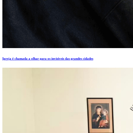
Igreja é chamada a olhar para os invisíveis das grandes cidades