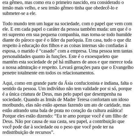
era gêmeo, mas como era o primeiro nascido, era considerado o
irmão mais velho, e seu irmão gêmeo tinha que obedecê-lo e
submeter-se a ele.
Todo mundo tem um lugar na sociedade, com o papel que vem com
ele. E em cada papel o caráter da pessoa também muda: um que é o
rei supremo em sua pequena companhia, mas torna-se todo humilde
diante do pároco que é o líder da paróquia. Em casa, tudo o que diz
respeito à educação dos filhos e as coisas internas são confiadas à
esposa, o marido é “casado” com a empresa. Uma pessoa tem tantas
personalidades quanto às funções. Este é o exoesqueleto que
mantém esta sociedade de pé há milhares de anos e que merece toda
a nossa admiração e respeito. Levará gerações para que o Evangelho
penetre totalmente em todos os relacionamentos.
Aqui, como em grande parte da Ásia confucionista e indiana, falta o
sentido da pessoa. Um indivíduo não tem validade por si só, porque
é a única criatura de Deus, mas pelo papel que desempenha na
sociedade. Quando as Irmãs de Madre Teresa confortam um idoso
moribundo, elas não estão apenas fazendo um ato de caridade, mas
estão atirando uma bala de prata no coração da cultura asiática!
Porque eles estão dizendo: “Eu te amo porque você é um filho de
Deus. Não por causa de sua casta, seu papel, a contribuição que
você pode dar à sociedade ou o peso que você pode ter na
redistribuição de recursos”.