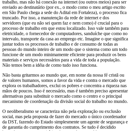
trabalho, mas não há conexão na internet (ou outros meios) para ser
enviado ao destinatário (por ex., o modo como o meu artigo escrito
em São Paulo chega a sede do Adital em Fortaleza), o processo fica
truncado. Por isso, a manutenção da rede de internet e dos
servidores (que eu não sei quem faz e nem como) é crucial para o
processo de trabalho em que estou localizado. Isso vale também para
eletricidade, o fornecedor de computadores, sanduíche que como no
intervalo, transporte da casa ao emprego etc. Imagine o que significa
juntar todos os processos de trabalho e de consumo de todas as
pessoas do mundo inteiro de um modo que o sistema como um todo
funcione de um modo minimamente eficiente para produzir os bens
materiais e serviços necessários para a vida de toda a população.
Não temos bem a idéia de como tudo isso funciona.
Não basta gritarmos ao mundo que, em nome da nossa fé cristã ou
de valores humanos, somos a favor da vida e contra o mercado que
explora os trabalhadores, exclui os pobres e concentra a riqueza nas
mãos de poucos. Isso é necessário, mas é também preciso apresentar
alternativas para substituir o mercado como o centro e o principal
mecanismo de coordenação da divisão social do trabalho no mundo.
O neoliberalismo se caracteriza não pela exploração ou exclusão
social, mas pela proposta de fazer do mercado o único coordenador
da DST, fazendo do Estado simplesmente um agente de segurança e
de garantia do cumprimento dos contratos. Se tudo é decidido