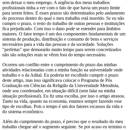
sem deixar o meu emprego. A urgência dos meus trabalhos
profissionais tinha a ver com o fato de que havia um prazo limite
para serem feitos. E esses prazos são determinados pelo andamento
do processo dentro do qual o meu trabalho está inserido. Se eu não
cumpro o prazo, o resto do trabalho de outras pessoas e instituições
fica prejudicado. Com isso o dano pode se estender para âmbitos
maiores. O fator tempo é um dos componentes fundamentais de um
sistema de produção, distribuição e consumo de bens e serviços
necessários para a vida das pessoas e da sociedade. Soluções
"perfeitas" que demorarão muito tempo para serem concretizados
não são soluções reais se vêem fora do tempo necessário.
Ocorreu um conflito entre o cumprimento do prazo das minhas
atividades relacionadas com a minha função na universidade onde
trabalho e o da Adital. Eu poderia ter escolhido cumprir o prazo
deste artigo, mas isso significava colocar o Programa de Pós
Graduação em Ciências da Religião da Universidade Metodista,
onde sou coordenador, em situação difícil (sem falar na minha
situação profissional). Eu fiz uma escolha, por isso o artigo atrasou.
Tanto na vida, quanto na economia, estamos sempre fazendo esse
tipo de escolhas. Pois o tempo é um dos fatores escassos da vida e
do sistema econômico.
Além do cumprimento do prazo, é preciso que o resultado do meu
trabalho chegue até o segmento seguinte. Se por acaso eu termino o