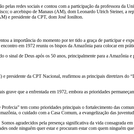
ssão pelas redes sociais e contou com a participação da professora da 
isco; o arcebispo de Manaus (AM), dom Leonardo Ulrich Steiner, a rep
(AM) e presidente da CPT, dom José Ionilton.
ntou a importância do momento por ter tido a graça de participar e exp
ncontro em 1972 reuniu os bispos da Amazônia para colocar em prática
do o sinal de Deus após os 50 anos, principalmente para a Amazônia e
M) e presidente da CPT Nacional, reafirmou as principais diretrizes do
ais grave que a enfrentada em 1972, embora as prioridades permaneçam
rofecia” tem como prioridades principais o fortalecimento das comunid
 Amazônia, o cuidado com a Casa Comum, a evangelização das juventude
 Somos agradecidos pela presença significativa da vida consagrada e
dades onde ninguém quer estar e procuram estar com quem ninguém quer 