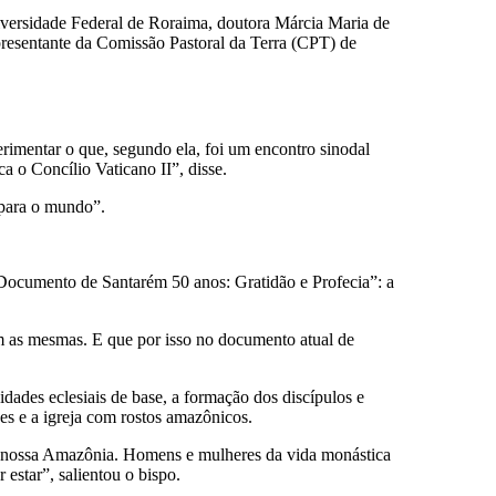
Universidade Federal de Roraima, doutora Márcia Maria de
resentante da Comissão Pastoral da Terra (CPT) de
erimentar o que, segundo ela, foi um encontro sinodal
 o Concílio Vaticano II”, disse.
 para o mundo”.
 “Documento de Santarém 50 anos: Gratidão e Profecia”: a
 as mesmas. E que por isso no documento atual de
ades eclesiais de base, a formação dos discípulos e
s e a igreja com rostos amazônicos.
m nossa Amazônia. Homens e mulheres da vida monástica
estar”, salientou o bispo.