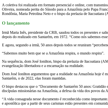
A coletiva foi realizada em formato presencial e online, com transmi
Oliveira, nomeada perita do Sínodo para a Amazônia pelo Papa Franc
Rondônia, Maria Petrolina Neto e o bispo da prelazia de Itacoatiara 
O lançamento
Irmã Maria Inês, presidente da CRB, saudou todos os presentes e salie
depois do realizado em Santarém, em 1972. “Como nós sabemos esse e
E agora, segundo a irmã, 50 anos depois todos se reuniram “perceben
“Sabemos muito bem que se a Amazônia respira, o mundo respira”.
Na sequência, dom José Ionilton, bispo da prelazia de Itacoatiara (A
evangelização libertadora e a encarnação na realidade.
Dom José Ionilton argumentou que a realidade na Amazônia hoje é m
Santarém, o de 2022, elas foram mantidas.
O bispo destacou que o “Documento de Santarém 50 anos: Gratidão e P
discípulas missionárias na Amazônia, a defesa da vida dos povos da
“A vida consagrada nesse documento é reconhecida como importante.
e apostólica que a partir de seus carismas estão presentes em comuni