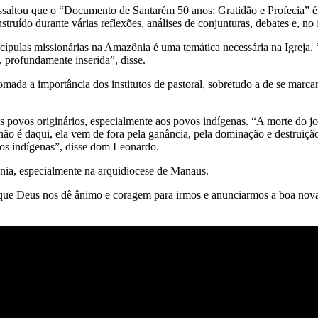
saltou que o “Documento de Santarém 50 anos: Gratidão e Profecia” é
ruído durante várias reflexões, análises de conjunturas, debates e, no 
cípulas missionárias na Amazônia é uma temática necessária na Igreja
, profundamente inserida”, disse.
da a importância dos institutos de pastoral, sobretudo a de se marca
povos originários, especialmente aos povos indígenas. “A morte do jo
não é daqui, ela vem de fora pela ganância, pela dominação e destruição 
vos indígenas”, disse dom Leonardo.
ônia, especialmente na arquidiocese de Manaus.
 que Deus nos dê ânimo e coragem para irmos e anunciarmos a boa nova