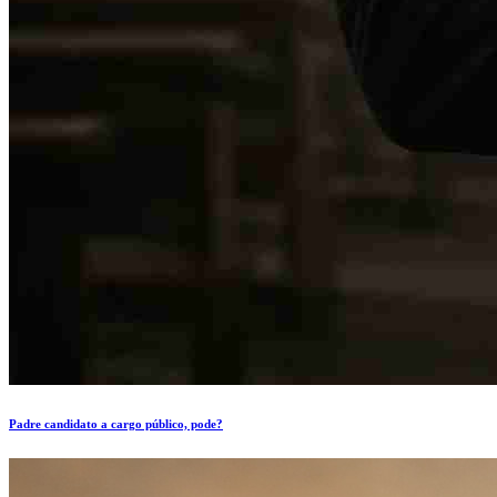
Padre candidato a cargo público, pode?