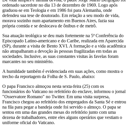
ordenado sacerdote no dia 13 de dezembro de 1969. Logo após
graduou-se em Teologia e em 1986 foi para Alemanha, onde
defendeu sua tese de doutorado. Em relação a seu modo de vida,
morava sozinho num apartamento em Buenos Aires, fazia sua
própria comida e se deslocava de ônibus e de metrô.
Sua atuação teológica se deu mais fortemente na 5ª Conferência do
Episcopado Latino-americano e do Caribe, realizada em Aparecida
(SP), durante a visita de Bento XVI. A formação e a vida acadêmica
não atrapalharam a devoção às pessoas fragilizadas em todas as
sociedades. Inclusive, as suas constantes visitas às favelas foram
marcantes no seu ministério.
A humildade também é evidenciada em suas ações, como mostra o
trecho da reportagem da Folha de S. Paulo, abaixo:
O papa Francisco almoçou nesta sexta-feira (25) com os
funcionários do Vaticano no refeitório do enclave, informou o jornal
"Osservatore Romano" no Twitter. Em uma visita surpresa,
Francisco chegou ao refeitório dos empregados da Santa Sé e entrou
na fila para pegar a bandeja onde foi servido o almoço. O papa se
sentou em uma das grandes mesas do refeitório junto com uma
dezena de trabalhadores, entre eles alguns operários que vestiam o
uniforme oficial do Vaticano.