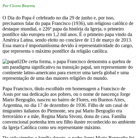
Por Cicero Bezerra
O Dia do Papa é celebrado no dia 29 de junho e, por isso,
precisamos falar do papa Francisco (1936), um religioso católico de
destaque mundial, o 226º papa da história da Igreja, o primeiro
pontífice não europeu em 1,2 mil anos. É o primeiro papa vindo da
América Latina, sendo eleito no conclave de 13 de março de 2013.
Essa marca é importantíssima devido à representatividade do cargo,
que representa o máximo pontífice da religião católica.
De certa forma, o papa Francisco demonstra a quebra de
um paradigma significativo na transição papal, um representante do
continente latino-americano para exercer uma tarefa global e uma
representação de uma das maiores religiões do mundo.
Papa Francisco, título escolhido em homenagem a Francisco de
Assis por sua dedicação aos pobres, ou o nome de nascença Jorge
Mario Bergoglio, nasceu no bairro de Flores, em Buenos Aires,
Argentina, no dia 17 de dezembro de 1936. Filho de um casal de
imigrantes italianos do Piemonte, seu pai Mario Bergoglio era
ferroviário e a mãe, Regina Maria Sivoni, dona de casa. Família
convencional portenha tem seu filho ilustre reconhecido no ambiente
da Igreja Católica como seu representante máximo.
De vida simples e família devota, o padre Jorge Mario Bergoglio foi