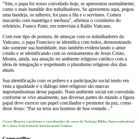
"Sim, o papa foi nosso convidado hoje, se apresentou normalmente,
como o mais humilde dos trabalhadores. Se apresentou aqui, pegou
uma bandeja, os talheres, foi para a fila e o servimos. Comeu
macarrão com manteiga e merluza", afirmou o cozinheiro do
refeitório, Franco Paini, em entrevista à Rádio Vaticano.
Com esse tipo de postura, de almoçar com os trabalhadores do
Vaticano, o papa Francisco se identifica com todos, demonstrando
não somente sua humildade, mas também evidenciando o amor
cristão e se identificando com os ensinamentos de Jesus Cristo.
Mostra, ainda, sua atuação no ambiente religioso católico com a
ideia de integração e respeitando o pluralismo religioso dos dias
atuais.
Sua identificação com os pobres e a participação social tendo em
vista a igualdade e o diálogo inter-religioso são marcas
importantíssimas desse papado. Num ambiente social em convulsão
conforme se vive atualmente, nas diversas partes do mundo a figura
papal deve exercer um papel conciliador e promotor da paz, como
disse Jesus: “Paz na terra aos homens de boa vontade...”
Cicero Bezerra é professor e coordenador do curso de Teologia Bíblica Interconfessional
do Centro Universitário Internacional Uninter.
Compartilhe: