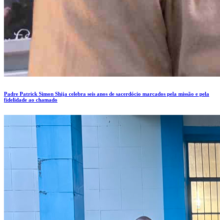
Padre Patrick Simon Shija celebra seis anos de sacerdócio marcados pela missão e pela
fidelidade ao chamado