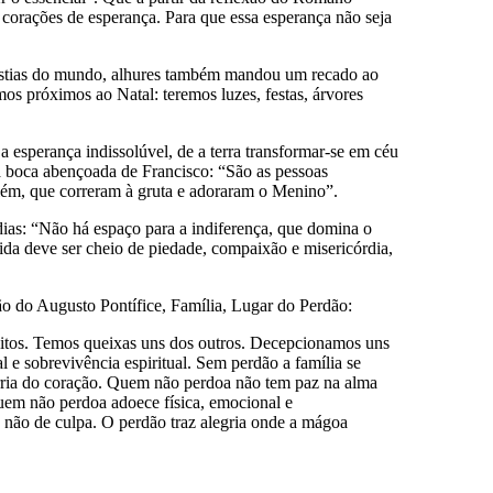
 corações de esperança. Para que essa esperança não seja
angústias do mundo, alhures também mandou um recado ao
s próximos ao Natal: teremos luzes, festas, árvores
esperança indissolúvel, de a terra transformar-se em céu
 boca abençoada de Francisco: “São as pessoas
lém, que correram à gruta e adoraram o Menino”.
ias: “Não há espaço para a indiferença, que domina o
ida deve ser cheio de piedade, compaixão e misericórdia,
ção do Augusto Pontífice, Família, Lugar do Perdão:
feitos. Temos queixas uns dos outros. Decepcionamos uns
 e sobrevivência espiritual. Sem perdão a família se
orria do coração. Quem não perdoa não tem paz na alma
em não perdoa adoece física, emocional e
 e não de culpa. O perdão traz alegria onde a mágoa