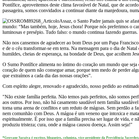
Pontífice, aproveitemos deste clima favorável de Natal, que de acord
passageira, somos convidados a continuar diante da manjedoura, numa 
Assaz, o Santo Padre jamais quis se afa
mundo: “Mas também, hoje, Jesus chora! Porque nós preferimos o cami
luminosas e presépio. Tudo falso: o mundo continua fazendo guerras
Não nos cansemos de agradecer ao bom Deus por um Papa Francisco am
e de o céu transformar-se em terra. Na mensagem para o dia de Nata
humildes, cheias de esperança, na bondade de Deus, que acolhem Jes
O Sumo Pontífice alimenta no íntimo do coração um mundo que seja c
coração de quem não consegue amar, porque tem medo de perder alguma
que extraímos a cada dia das nossas orações”.
Com espírito alegre, renovado e agradecido, nosso pedido ao estimado 
"Não existe família perfeita. Não temos pais perfeitos, não somos pe
aos outros. Por isso, não há casamento saudável nem família saudável 
torna uma arena de conflitos e um reduto de mágoas. Sem perdão a fa
nem comunhão com Deus. A mágoa é um veneno que intoxica e mata. G
espiritualmente. É por isso que a família precisa ser lugar de vida, e
produziu tristeza; cura, onde a mágoa causou doença. Assim seja!"
*Geovane Saraiva é escritor, blogueiro, colunista, vice-presidente da Previdência Sacer