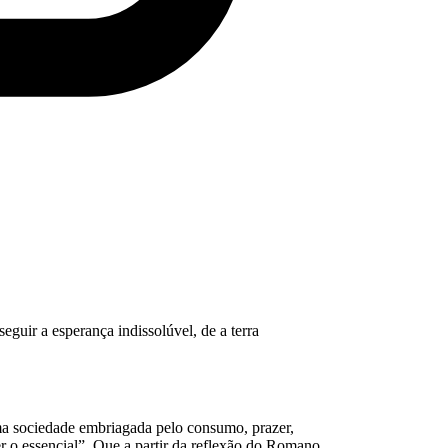
uir a esperança indissolúvel, de a terra
a sociedade embriagada pelo consumo, prazer,
er o essencial”. Que a partir da reflexão do Romano