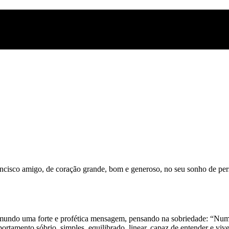
sco amigo, de coração grande, bom e generoso, no seu sonho de perseg
 mundo uma forte e profética mensagem, pensando na sobriedade: “Num
rtamento sóbrio, simples, equilibrado, linear, capaz de entender e viv