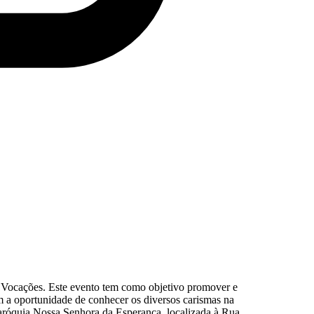
o Vocações. Este evento tem como objetivo promover e
êm a oportunidade de conhecer os diversos carismas na
Paróquia Nossa Senhora da Esperança, localizada à Rua