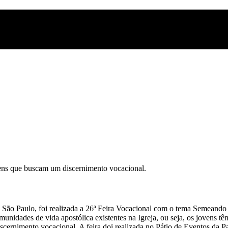
vens que buscam um discernimento vocacional.
, São Paulo, foi realizada a 26ª Feira Vocacional com o tema Semeand
munidades de vida apostólica existentes na Igreja, ou seja, os jovens t
iscernimento vocacional. A feira doi realizada no Pátio de Eventos da 