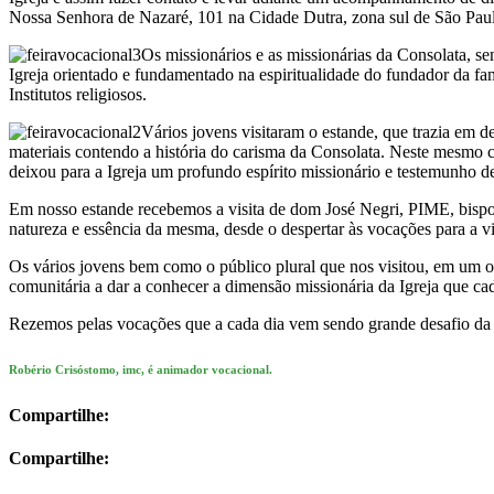
Nossa Senhora de Nazaré, 101 na Cidade Dutra, zona sul de São Paulo.
Os missionários e as missionárias da Consolata, 
Igreja orientado e fundamentado na espiritualidade do fundador da f
Institutos religiosos.
Vários jovens visitaram o estande, que trazia em 
materiais contendo a história do carisma da Consolata. Neste mesmo cl
deixou para a Igreja um profundo espírito missionário e testemunho de
Em nosso estande recebemos a visita de dom José Negri, PIME, bispo 
natureza e essência da mesma, desde o despertar às vocações para a vid
Os vários jovens bem como o público plural que nos visitou, em um ol
comunitária a dar a conhecer a dimensão missionária da Igreja que c
Rezemos pelas vocações que a cada dia vem sendo grande desafio da Ig
Robério Crisóstomo, imc, é animador vocacional.
Compartilhe:
Compartilhe: