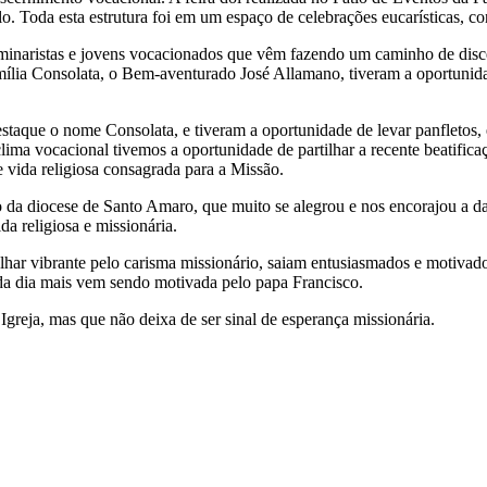
 Toda esta estrutura foi em um espaço de celebrações eucarísticas, co
seminaristas e jovens vocacionados que vêm fazendo um caminho de disc
amília Consolata, o Bem-aventurado José Allamano, tiveram a oportunid
destaque o nome Consolata, e tiveram a oportunidade de levar panfletos
ima vocacional tivemos a oportunidade de partilhar a recente beatifica
 vida religiosa consagrada para a Missão.
da diocese de Santo Amaro, que muito se alegrou e nos encorajou a dar
a religiosa e missionária.
har vibrante pelo carisma missionário, saiam entusiasmados e motivado
ada dia mais vem sendo motivada pelo papa Francisco.
reja, mas que não deixa de ser sinal de esperança missionária.