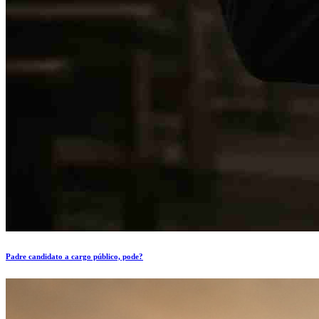
Padre candidato a cargo público, pode?