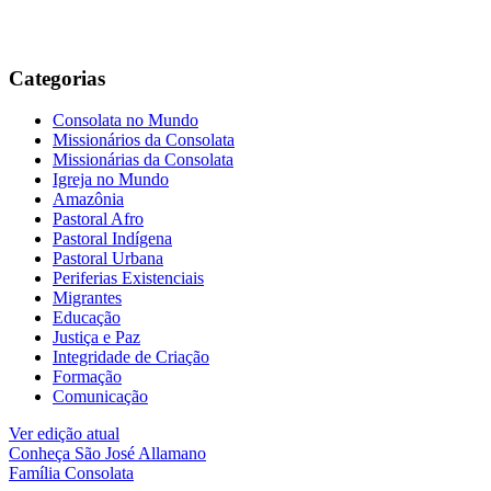
Categorias
Consolata no Mundo
Missionários da Consolata
Missionárias da Consolata
Igreja no Mundo
Amazônia
Pastoral Afro
Pastoral Indígena
Pastoral Urbana
Periferias Existenciais
Migrantes
Educação
Justiça e Paz
Integridade de Criação
Formação
Comunicação
Ver edição atual
Conheça
São José Allamano
Família
Consolata