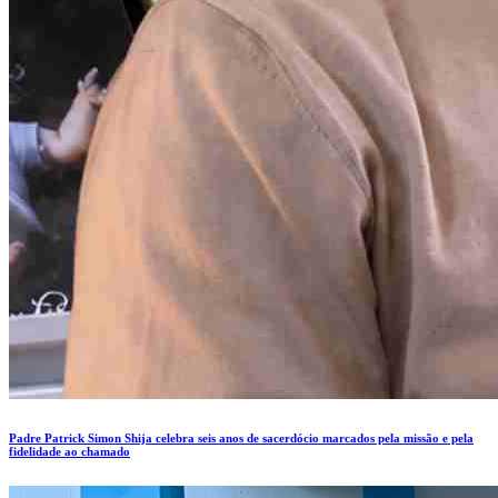
Padre Patrick Simon Shija celebra seis anos de sacerdócio marcados pela missão e pela
fidelidade ao chamado