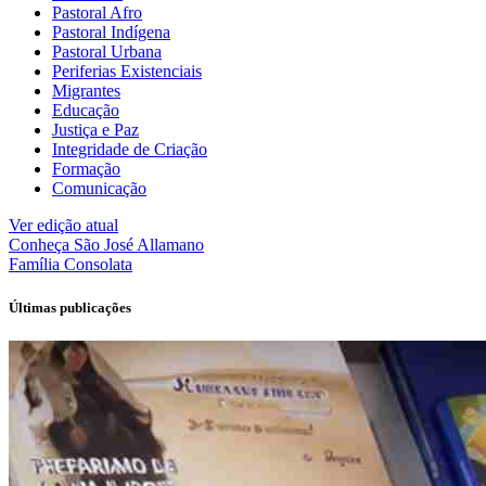
Pastoral Afro
Pastoral Indígena
Pastoral Urbana
Periferias Existenciais
Migrantes
Educação
Justiça e Paz
Integridade de Criação
Formação
Comunicação
Ver edição atual
Conheça
São José Allamano
Família
Consolata
Últimas publicações