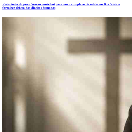
Resistência do povo Warao contribui para novo complexo de saúde em Boa Vista e
fortalece defesa dos direitos humanos