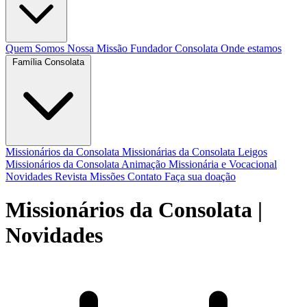
Quem Somos
Nossa Missão
Fundador
Consolata
Onde estamos
Família Consolata
Missionários da Consolata
Missionárias da Consolata
Leigos
Missionários da Consolata
Animação Missionária e Vocacional
Novidades
Revista Missões
Contato
Faça sua doação
Missionários da Consolata
|
Novidades