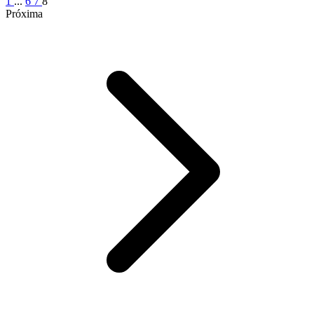
1
...
6
7
8
Próxima