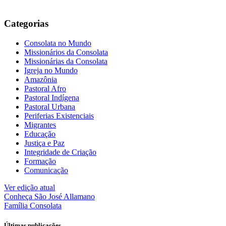
Categorias
Consolata no Mundo
Missionários da Consolata
Missionárias da Consolata
Igreja no Mundo
Amazônia
Pastoral Afro
Pastoral Indígena
Pastoral Urbana
Periferias Existenciais
Migrantes
Educação
Justiça e Paz
Integridade de Criação
Formação
Comunicação
Ver edição atual
Conheça
São José Allamano
Família
Consolata
Últimas publicações