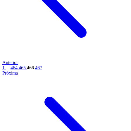
Anterior
1
...
464
465
466
467
Próxima