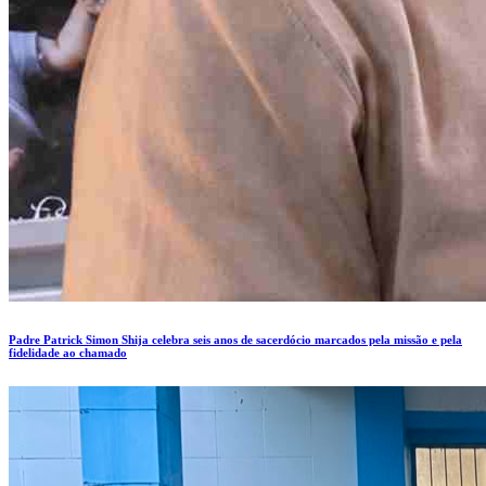
Padre Patrick Simon Shija celebra seis anos de sacerdócio marcados pela missão e pela
fidelidade ao chamado