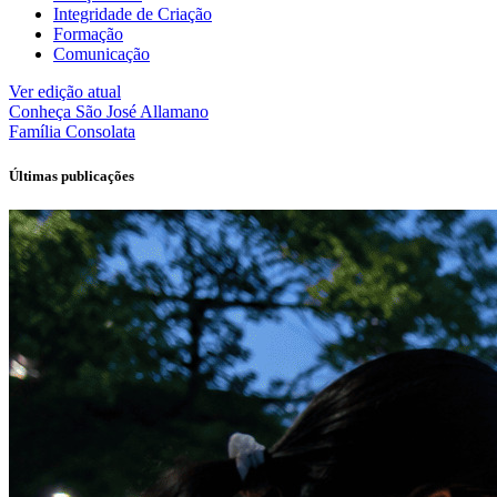
Integridade de Criação
Formação
Comunicação
Ver edição atual
Conheça
São José Allamano
Família
Consolata
Últimas publicações