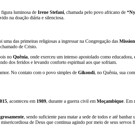
a figura luminosa de
Irene Stefani
, chamada pelo povo africano de
“Ny
ido na doação diária e silenciosa.
foi uma das primeiras religiosas a ingressar na Congregação das
Mission
 chamado de Cristo.
ois no
Quênia
, onde exerceu um intenso apostolado como educadora, e
do dos feridos e levando conforto espiritual aos que sofriam.
de amor. No contato com o povo simples de
Gikondi
, no Quênia, sua co
015
, aconteceu em
1989
, durante a guerra civil em
Moçambique
. Em 
lagrosamente
, sendo suficiente para matar a sede de todos e até banha
 misericordiosa de Deus que continua agindo por meio de seus servos fi