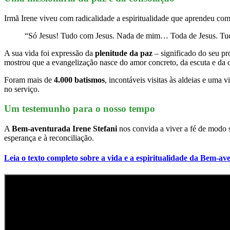
Irmã Irene viveu com radicalidade a espiritualidade que aprendeu co
“Só Jesus! Tudo com Jesus. Nada de mim… Toda de Jesus. Tud
A sua vida foi expressão da
plenitude da paz
– significado do seu p
mostrou que a evangelização nasce do amor concreto, da escuta e da
Foram mais de
4.000 batismos
, incontáveis visitas às aldeias e uma 
no serviço.
Um testemunho para o nosso tempo
A
Bem-aventurada Irene Stefani
nos convida a viver a fé de modo 
esperança e à reconciliação.
Leia o texto completo sobre a vida e a espiritualidade da Bem-av