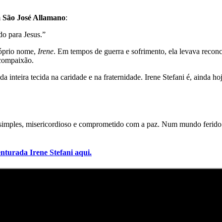
m
São José Allamano
:
o para Jesus.”
róprio nome,
Irene
. Em tempos de guerra e sofrimento, ela levava reconc
 compaixão.
vida inteira tecida na caridade e na fraternidade. Irene Stefani é, ainda
simples, misericordioso e comprometido com a paz. Num mundo ferido p
enturada Irene Stefani aqui.