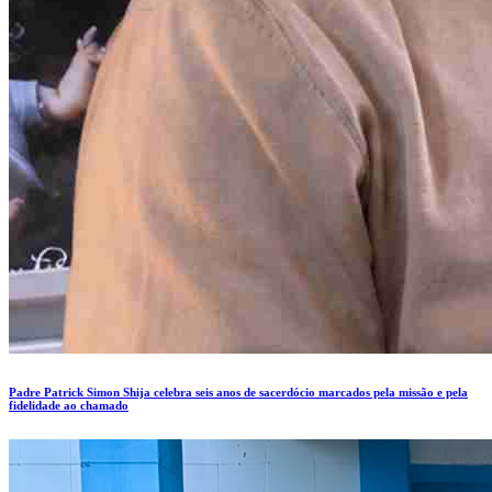
Padre Patrick Simon Shija celebra seis anos de sacerdócio marcados pela missão e pela
fidelidade ao chamado