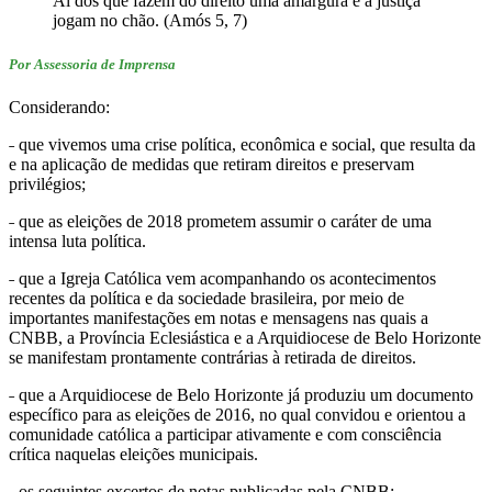
Ai dos que fazem do direito uma amargura e a justiça
jogam no chão. (Amós 5, 7)
Por Assessoria de Imprensa
Considerando:
˗ que vivemos uma crise política, econômica e social, que resulta da
e na aplicação de medidas que retiram direitos e preservam
privilégios;
˗ que as eleições de 2018 prometem assumir o caráter de uma
intensa luta política.
˗ que a Igreja Católica vem acompanhando os acontecimentos
recentes da política e da sociedade brasileira, por meio de
importantes manifestações em notas e mensagens nas quais a
CNBB, a Província Eclesiástica e a Arquidiocese de Belo Horizonte
se manifestam prontamente contrárias à retirada de direitos.
˗ que a Arquidiocese de Belo Horizonte já produziu um documento
específico para as eleições de 2016, no qual convidou e orientou a
comunidade católica a participar ativamente e com consciência
crítica naquelas eleições municipais.
˗ os seguintes excertos de notas publicadas pela CNBB: