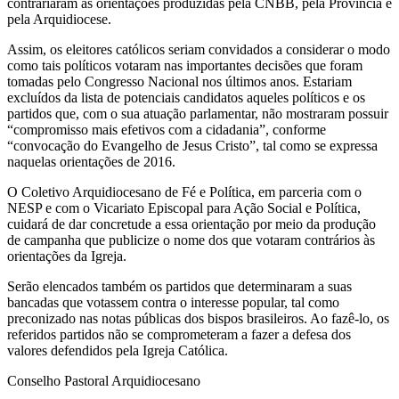
contrariaram as orientações produzidas pela CNBB, pela Província e
pela Arquidiocese.
Assim, os eleitores católicos seriam convidados a considerar o modo
como tais políticos votaram nas importantes decisões que foram
tomadas pelo Congresso Nacional nos últimos anos. Estariam
excluídos da lista de potenciais candidatos aqueles políticos e os
partidos que, com o sua atuação parlamentar, não mostraram possuir
“compromisso mais efetivos com a cidadania”, conforme
“convocação do Evangelho de Jesus Cristo”, tal como se expressa
naquelas orientações de 2016.
O Coletivo Arquidiocesano de Fé e Política, em parceria com o
NESP e com o Vicariato Episcopal para Ação Social e Política,
cuidará de dar concretude a essa orientação por meio da produção
de campanha que publicize o nome dos que votaram contrários às
orientações da Igreja.
Serão elencados também os partidos que determinaram a suas
bancadas que votassem contra o interesse popular, tal como
preconizado nas notas públicas dos bispos brasileiros. Ao fazê-lo, os
referidos partidos não se comprometeram a fazer a defesa dos
valores defendidos pela Igreja Católica.
Conselho Pastoral Arquidiocesano