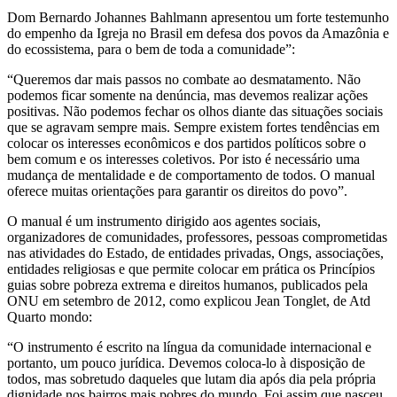
Dom Bernardo Johannes Bahlmann apresentou um forte testemunho
do empenho da Igreja no Brasil em defesa dos povos da Amazônia e
do ecossistema, para o bem de toda a comunidade”:
“Queremos dar mais passos no combate ao desmatamento. Não
podemos ficar somente na denúncia, mas devemos realizar ações
positivas. Não podemos fechar os olhos diante das situações sociais
que se agravam sempre mais. Sempre existem fortes tendências em
colocar os interesses econômicos e dos partidos políticos sobre o
bem comum e os interesses coletivos. Por isto é necessário uma
mudança de mentalidade e de comportamento de todos. O manual
oferece muitas orientações para garantir os direitos do povo”.
O manual é um instrumento dirigido aos agentes sociais,
organizadores de comunidades, professores, pessoas comprometidas
nas atividades do Estado, de entidades privadas, Ongs, associações,
entidades religiosas e que permite colocar em prática os Princípios
guias sobre pobreza extrema e direitos humanos, publicados pela
ONU em setembro de 2012, como explicou Jean Tonglet, de Atd
Quarto mondo:
“O instrumento é escrito na língua da comunidade internacional e
portanto, um pouco jurídica. Devemos coloca-lo à disposição de
todos, mas sobretudo daqueles que lutam dia após dia pela própria
dignidade nos bairros mais pobres do mundo. Foi assim que nasceu