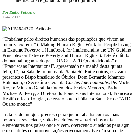
internacional e portanto, um pouco jurídica
Por Rádio Vaticano
Foto: AFP
“Trabalhar pelos direitos humanos das populações que vivem na
pobreza extrema” (“Making Human Rights Work for People Living
in Extreme Poverty: a Handbook for Implementing the UN Guiding
Principles on Extreme Poverty and Human Rights”). Este é o título
do manual organizado pelas ONGs “ATD Quarto Mondo” e
“Franciscans International”, apresentado na manhã desta quinta-
feira, 17, na Sala de Imprensa da Santa Sé. Entre outros, estavam
presentes o Bispo brasileiro de Óbidos, Dom Bernardo Iohannes
Bahlmann; o Secretário Geral da
Caritas Internationalis
, Pe. Michel
Roy; o Ministro Geral da Ordem dos Frades Menores, Padre
Michael A. Perry; a Diretora do Franciscans International, Francesca
Restifo e Jean Tonglet, delegado para a Itália e a Santa Sé de "ATD
Quarto mondo".
Trata-se de um guia precioso para quem trabalha com os mais
pobres na sociedade, voltado a defender seus direitos mais
elementares nos países onde vivem, oferecendo subsídios para agir
em sua defesa e promover ações governamentais e não somente.