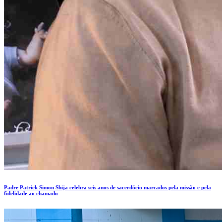
Padre Patrick Simon Shija celebra seis anos de sacerdócio marcados pela missão e pela
fidelidade ao chamado