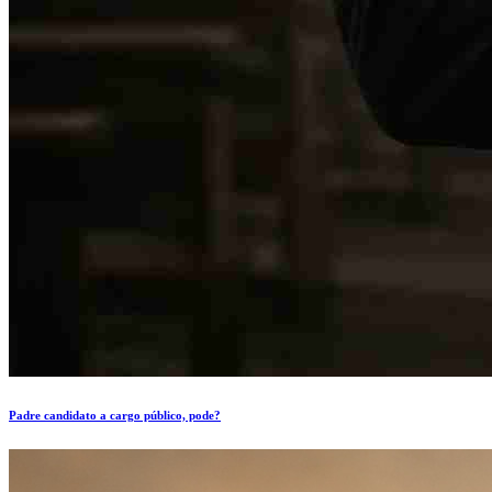
Padre candidato a cargo público, pode?