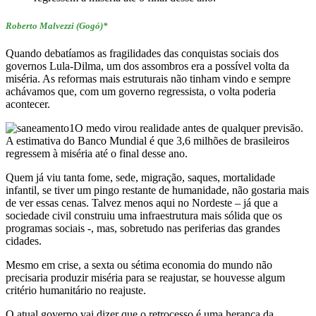
Roberto Malvezzi (Gogó)*
Quando debatíamos as fragilidades das conquistas sociais dos
governos Lula-Dilma, um dos assombros era a possível volta da
miséria. As reformas mais estruturais não tinham vindo e sempre
achávamos que, com um governo regressista, o volta poderia
acontecer.
O medo virou realidade antes de qualquer previsão.
A estimativa do Banco Mundial é que 3,6 milhões de brasileiros
regressem à miséria até o final desse ano.
Quem já viu tanta fome, sede, migração, saques, mortalidade
infantil, se tiver um pingo restante de humanidade, não gostaria mais
de ver essas cenas. Talvez menos aqui no Nordeste – já que a
sociedade civil construiu uma infraestrutura mais sólida que os
programas sociais -, mas, sobretudo nas periferias das grandes
cidades.
Mesmo em crise, a sexta ou sétima economia do mundo não
precisaria produzir miséria para se reajustar, se houvesse algum
critério humanitário no reajuste.
O atual governo vai dizer que o retrocesso é uma herança da