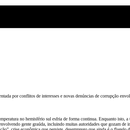
mentada por conflitos de interesses e novas denúncias de corrupção env
eratura no hemisfério sul esfria de forma continua. Enquanto isto, a t
 envolvendo gente graúda, incluindo muitas autoridades que gozam de i
nção”, crise econômica que persiste, desemprego que ainda é o flagelo