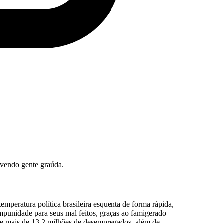
olvendo gente graúda.
emperatura política brasileira esquenta de forma rápida,
mpunidade para seus mal feitos, graças ao famigerado
 de mais de 13,2 milhões de desempregados, além de