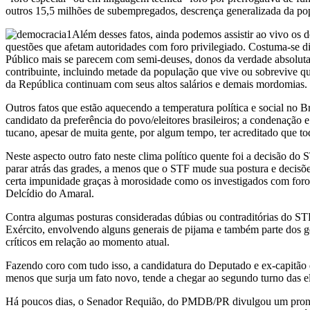
outros 15,5 milhões de subempregados, descrença generalizada da popu
Além desses fatos, ainda podemos assistir ao vivo os de
questões que afetam autoridades com foro privilegiado. Costuma-se diz
Público mais se parecem com semi-deuses, donos da verdade absoluta, 
contribuinte, incluindo metade da população que vive ou sobrevive 
da República continuam com seus altos salários e demais mordomias.
Outros fatos que estão aquecendo a temperatura política e social no B
candidato da preferência do povo/eleitores brasileiros; a condenaç
tucano, apesar de muita gente, por algum tempo, ter acreditado que t
Neste aspecto outro fato neste clima político quente foi a decisão d
parar atrás das grades, a menos que o STF mude sua postura e decisõ
certa impunidade graças à morosidade como os investigados com foro 
Delcídio do Amaral.
Contra algumas posturas consideradas dúbias ou contraditórias do STF 
Exército, envolvendo alguns generais de pijama e também parte dos 
críticos em relação ao momento atual.
Fazendo coro com tudo isso, a candidatura do Deputado e ex-capitão do
menos que surja um fato novo, tende a chegar ao segundo turno das e
Há poucos dias, o Senador Requião, do PMDB/PR divulgou um pronunci