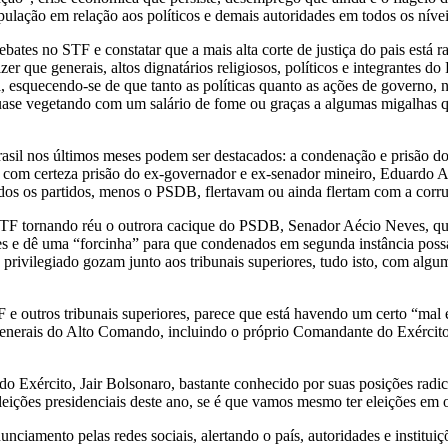
lação em relação aos políticos e demais autoridades em todos os níveis
bates no STF e constatar que a mais alta corte de justiça do pais está 
er que generais, altos dignatários religiosos, políticos e integrantes 
esquecendo-se de que tanto as políticas quanto as ações de governo, n
quase vegetando com um salário de fome ou graças a algumas migalhas 
rasil nos últimos meses podem ser destacados: a condenação e prisão do 
ão e com certeza prisão do ex-governador e ex-senador mineiro, Eduard
odos os partidos, menos o PSDB, flertavam ou ainda flertam com a corr
o STF tornando réu o outrora cacique do PSDB, Senador Aécio Neves, que
es e dê uma “forcinha” para que condenados em segunda instância poss
privilegiado gozam junto aos tribunais superiores, tudo isto, com alg
e outros tribunais superiores, parece que está havendo um certo “mal es
generais do Alto Comando, incluindo o próprio Comandante do Exércit
 Exército, Jair Bolsonaro, bastante conhecido por suas posições radica
leições presidenciais deste ano, se é que vamos mesmo ter eleições em
amento pelas redes sociais, alertando o país, autoridades e institui