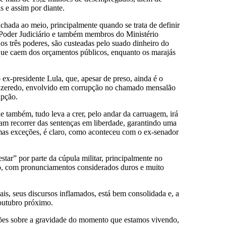
 e assim por diante.
rachada ao meio, principalmente quando se trata de definir
do Poder Judiciário e também membros do Ministério
os três poderes, são custeadas pelo suado dinheiro do
que caem dos orçamentos públicos, enquanto os marajás
ex-presidente Lula, que, apesar de preso, ainda é o
o Azeredo, envolvido em corrupção no chamado mensalão
upção.
 também, tudo leva a crer, pelo andar da carruagem, irá
am recorrer das sentenças em liberdade, garantindo uma
umas exceções, é claro, como aconteceu com o ex-senador
tar” por parte da cúpula militar, principalmente no
o, com pronunciamentos considerados duros e muito
is, seus discursos inflamados, está bem consolidada e, a
 outubro próximo.
ções sobre a gravidade do momento que estamos vivendo,