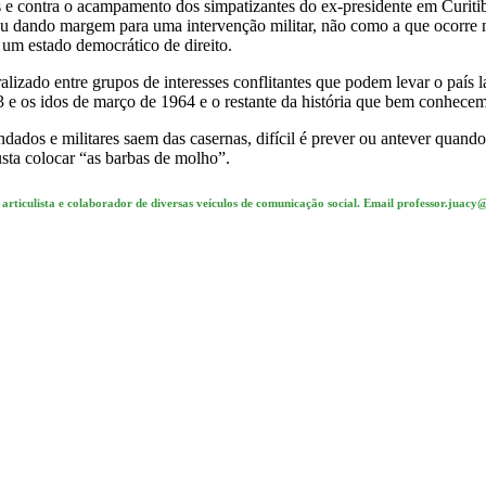
aís e contra o acampamento dos simpatizantes do ex-presidente em Cur
ou dando margem para uma intervenção militar, não como a que ocorre 
um estado democrático de direito.
zado entre grupos de interesses conflitantes que podem levar o país l
3 e os idos de março de 1964 e o restante da história que bem conhece
dados e militares saem das casernas, difícil é prever ou antever quando
usta colocar “as barbas de molho”.
a, articulista e colaborador de diversas veículos de comunicação social. Email professor.j