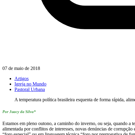
07 de maio de 2018
Artigos
Igreja no Mundo
Pastoral Urbana
A temperatura política brasileira esquenta de forma rápida, ali
Por Juacy da Silva*
Estamos em pleno outono, a caminho do inverno, ou seja, quando a temp
alimentada por conflitos de interesses, novas denúncias de corrupção
“foro especial” ou em linguagem técnica “foro por prerrogativa de fu