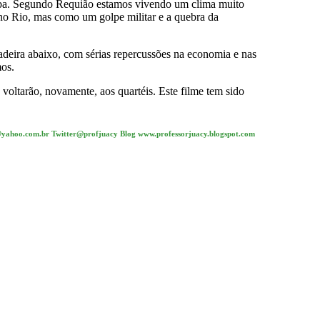
itiba. Segundo Requião estamos vivendo um clima muito
no Rio, mas como um golpe militar e a quebra da
adeira abaixo, com sérias repercussões na economia e nas
mos.
 voltarão, novamente, aos quartéis. Este filme tem sido
uacy@yahoo.com.br Twitter@profjuacy Blog www.professorjuacy.blogspot.com