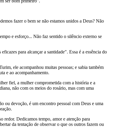
sem ser bom primeiro".
 podemos fazer o bem se não estamos unidos a Deus? Não
empo e esforço... Não faz sentido o silêncio externo se
ficazes para alcançar a santidade". Essa é a essência do
m Turim, ele acompanhou muitas pessoas; e sabia também
scuta e ao acompanhamento.
lher fiel, a mulher comprometida com a história e a
tidiana, não com os meios do rosário, mas com uma
ção ou devoção, é um encontro pessoal com Deus e uma
bração.
sso redor. Dedicamos tempo, amor e atenção para
ertar da tentação de observar o que os outros fazem ou