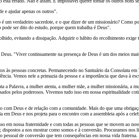
o está errado. Não é assim. É impossível querer tornar os outros bons 
de e ajudar apenas os outros".
não é um verdadeiro sacerdote, e o que dizer de um missionário? Como
 pode ser dito do estudo, porque quem trabalha é Deus".
lhido, evitando a dissipação. Adquirir o hábito do recolhimento exige t
 Deus. "Viver continuamente na presença de Deus é um dos meios mais e
entos às pessoas concretas. Permanecendo no Santuário da Consolata e
dência. Vemos nele a primazia da pessoa e a importância que dava à e
a a Palavra, a mulher atenta, a mulher mãe, a mulher missionária, a mu
usados pelos poderosos. Vivemos tudo isso em nossa espiritualidade co
ação com Deus e de relação com a comunidade. Mais do que uma obriga
a em Deus e nos projeta para o encontro com a assembleia após a cele
isso em nossa fraternidade e com todas as pessoas que se movem ao no
dispostos a nos mostrar como somos e à conversão. Procuramos nos lib
pessoal de conversão que tem consequências em nossa vida fraterna.