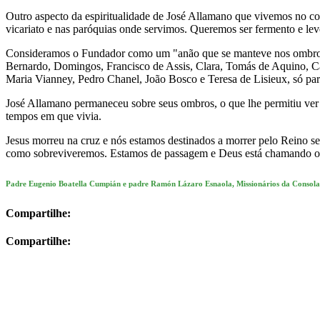
Outro aspecto da espiritualidade de José Allamano que vivemos no cot
vicariato e nas paróquias onde servimos. Queremos ser fermento e lev
Consideramos o Fundador como um "anão que se manteve nos ombros d
Bernardo, Domingos, Francisco de Assis, Clara, Tomás de Aquino, Cata
Maria Vianney, Pedro Chanel, João Bosco e Teresa de Lisieux, só para
José Allamano permaneceu sobre seus ombros, o que lhe permitiu ver a
tempos em que vivia.
Jesus morreu na cruz e nós estamos destinados a morrer pelo Reino 
como sobreviveremos. Estamos de passagem e Deus está chamando out
Padre Eugenio Boatella Cumpián e padre Ramón Lázaro Esnaola, Missionários da Consol
Compartilhe:
Compartilhe: