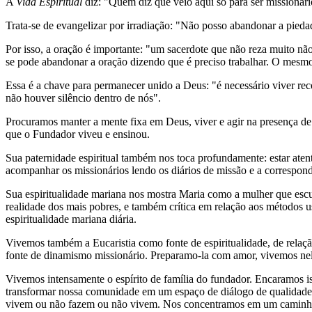
A
Vida Espiritual
diz: "Quem diz que veio aqui só para ser missionári
Trata-se de evangelizar por irradiação: "Não posso abandonar a pieda
Por isso, a oração é importante: "um sacerdote que não reza muito 
se pode abandonar a oração dizendo que é preciso trabalhar. O mesmo
Essa é a chave para permanecer unido a Deus: "é necessário viver reco
não houver silêncio dentro de nós".
Procuramos manter a mente fixa em Deus, viver e agir na presença de
que o Fundador viveu e ensinou.
Sua paternidade espiritual também nos toca profundamente: estar at
acompanhar os missionários lendo os diários de missão e a correspon
Sua espiritualidade mariana nos mostra Maria como a mulher que escut
realidade dos mais pobres, e também crítica em relação aos métodos 
espiritualidade mariana diária.
Vivemos também a Eucaristia como fonte de espiritualidade, de rel
fonte de dinamismo missionário. Preparamo-la com amor, vivemos nel
Vivemos intensamente o espírito de família do fundador. Encaramos 
transformar nossa comunidade em um espaço de diálogo de qualidade; 
vivem ou não fazem ou não vivem. Nos concentramos em um caminho 