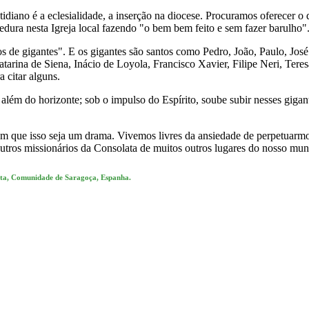
idiano é a eclesialidade, a inserção na diocese. Procuramos oferecer 
edura nesta Igreja local fazendo "o bem bem feito e sem fazer barulho"
e gigantes". E os gigantes são santos como Pedro, João, Paulo, José
rina de Siena, Inácio de Loyola, Francisco Xavier, Filipe Neri, Teres
 citar alguns.
lém do horizonte; sob o impulso do Espírito, soube subir nesses gigant
sem que isso seja um drama. Vivemos livres da ansiedade de perpetuar
ros missionários da Consolata de muitos outros lugares do nosso mun
ata, Comunidade de Saragoça, Espanha.