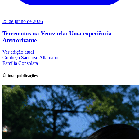
25 de junho de 2026
Terremotos na Venezuela: Uma experiência
Aterrorizante
Ver edição atual
Conheça
São José Allamano
Família
Consolata
Últimas publicações