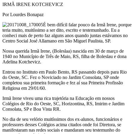
IRMÃ IRENE KOTCHEVICZ
Por Lourdes Bonapaz
É bem difícil falar pouco da Irmã Irene, porque
teria muito, muitíssimo a ser dito, escrito e testemunhado. Eu a
conheci mais de perto faz alguns anos quando juntas estávamos no
Centro Social José Allamano em São Miguel Paulista, SP.
Nossa querida Irmã Irene, (Boleslaa) nascida em 30 de março de
1940 no Município de Três de Maio, RS, filha de Boleslau e dona
Adelina Kotchevicz.
Entrou no Instituto em Paulo Bento, RS passando depois para Rio
do Oeste, SC. Fez o Noviciado no Jardim Consolata, SP onde
completou sua primeira formação e fez aí sua Primeira Profissão
Religiosa em 29/01/60.
Irmã Irene viveu uma rica trajetória na Educação em nossos
Colégios de Rio do Oeste, SC, Horizontina, RS, Imirim e Jardim
Consolata, SP e Boa Vista RR.
No dia de seu velório muitíssimos dos ex-alunos, funcionários e
professores desses Colégios acima citados onde foi Diretora, se
manifestaram nas redes sociais e mandaram seu testemunho do