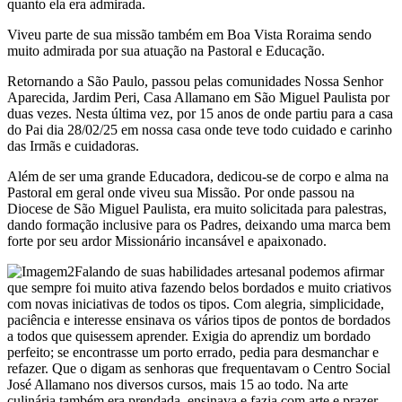
quanto ela era admirada.
Viveu parte de sua missão também em Boa Vista Roraima sendo
muito admirada por sua atuação na Pastoral e Educação.
Retornando a São Paulo, passou pelas comunidades Nossa Senhor
Aparecida, Jardim Peri, Casa Allamano em São Miguel Paulista por
duas vezes. Nesta última vez, por 15 anos de onde partiu para a casa
do Pai dia 28/02/25 em nossa casa onde teve todo cuidado e carinho
das Irmãs e cuidadoras.
Além de ser uma grande Educadora, dedicou-se de corpo e alma na
Pastoral em geral onde viveu sua Missão. Por onde passou na
Diocese de São Miguel Paulista, era muito solicitada para palestras,
dando formação inclusive para os Padres, deixando uma marca bem
forte por seu ardor Missionário incansável e apaixonado.
Falando de suas habilidades artesanal podemos afirmar
que sempre foi muito ativa fazendo belos bordados e muito criativos
com novas iniciativas de todos os tipos. Com alegria, simplicidade,
paciência e interesse ensinava os vários tipos de pontos de bordados
a todos que quisessem aprender. Exigia do aprendiz um bordado
perfeito; se encontrasse um porto errado, pedia para desmanchar e
refazer. Que o digam as senhoras que frequentavam o Centro Social
José Allamano nos diversos cursos, mais 15 ao todo. Na arte
culinária também era prendada, ensinava e fazia com arte e prazer