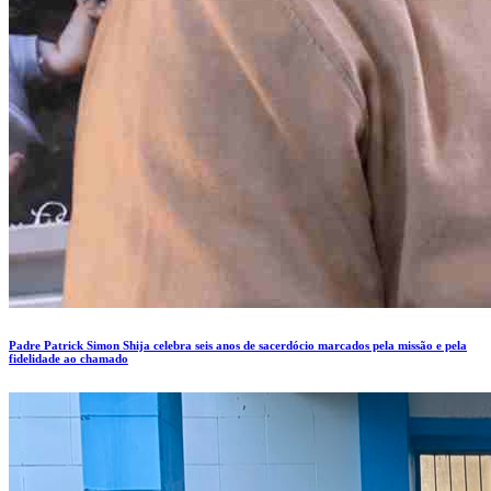
Padre Patrick Simon Shija celebra seis anos de sacerdócio marcados pela missão e pela
fidelidade ao chamado