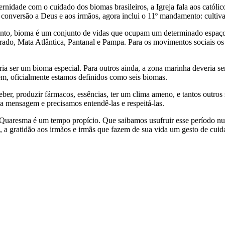
ernidade com o cuidado dos biomas brasileiros, a Igreja fala aos católico
conversão a Deus e aos irmãos, agora inclui o 11º mandamento: cultivar
rtanto, bioma é um conjunto de vidas que ocupam um determinado espaç
rrado, Mata Atlântica, Pantanal e Pampa. Para os movimentos sociais os
eria ser um bioma especial. Para outros ainda, a zona marinha deveria 
ém, oficialmente estamos definidos como seis biomas.
ber, produzir fármacos, essências, ter um clima ameno, e tantos outros
ua mensagem e precisamos entendê-las e respeitá-las.
Quaresma é um tempo propício. Que saibamos usufruir esse período nu
a gratidão aos irmãos e irmãs que fazem de sua vida um gesto de cuida