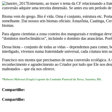
Entretanto, ao trazer o tema da CF relacionando a frat
conversão adquire uma terceira dimensão. Se antes era um período de 
Bioma vem do grego. Bio é vida. Oma é conjunto, estrutura etc. Po
semelhante. Dai nossos seis biomas oficiais: Amazônia, Caatinga, Ce
biomas.
Para alguns cientistas a zona costeira dos manguezais e restingas dev
“domínios morfoclimáticos”, incluindo o domínio das araucárias. Por
Dessa biota – conjunto de todas as vidas – dependemos para comer, be
interligado, vivemos numa fraternidade universal, cada criatura tem s
Francisco nos mostra que precisamos de uma conversão ecológica. A 
reconhecimento e agradecimento ao Criador por tudo que Ele nos deu, 
maltratados – que ela nos oferece.
*Roberto Malvezzi (Gogó) é agente da Comissão Pastoral da Terra, Juazeiro, BA.
Compartilhe:
Compartilhe: