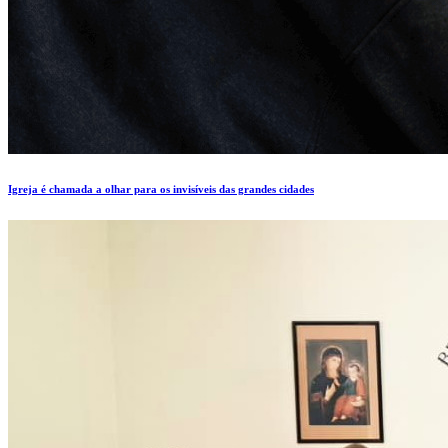
Igreja é chamada a olhar para os invisíveis das grandes cidades