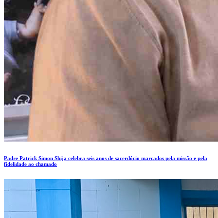
Padre Patrick Simon Shija celebra seis anos de sacerdócio marcados pela missão e pela
fidelidade ao chamado