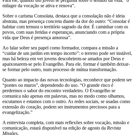
Para ele, quando um jovem se pergunta sobre o sentido da vida, “o
milagre da vocação se ativa e renova”.
Sobre o carisma Consolata, destaca que a consolação não é ideia
abstrata, mas presença concreta diante da dor do outro: “Consolar é
habitar com ternura o território sagrado da dor. É caminhar com os
povos, com suas feridas e esperanças, anunciando com a própria
vida que Deus é presença amorosa”.
Ao falar sobre seu papel como formador, compara a missão a
“cuidar de um jardim em tempo incerto”: o terreno pode ser instável,
mas há beleza em ver jovens descobrirem-se amados por Deus e
apaixonarem-se pelo Evangelho. Para ele, formar é também deixar-
se formar pelo outro, num processo de mútua transformação.
Quanto ao impacto das novas tecnologias, reconhece que podem ser
“pontes ou muros”, dependendo do uso. “O grande risco é
perdermos o sabor do encontro verdadeiro. O Evangelho se
comunica não apenas em palavras, mas no modo como olhamos,
escutamos e estamos com o outro. As redes sociais, se usadas como
extensão do coração, podem ser instrumentos preciosos para a
evangelização.”
A entrevista completa, com mais reflexões sobre vocação, missão e
comunicação, estará disponível na edição de agosto da
Revista
Missões
.