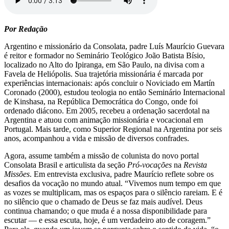
Por Redação
Argentino e missionário da Consolata, padre Luís Maurício Guevara
é reitor e formador no Seminário Teológico João Batista Bísio,
localizado no Alto do Ipiranga, em São Paulo, na divisa com a
Favela de Heliópolis. Sua trajetória missionária é marcada por
experiências internacionais: após concluir o Noviciado em Martín
Coronado (2000), estudou teologia no então Seminário Internacional
de Kinshasa, na República Democrática do Congo, onde foi
ordenado diácono. Em 2005, recebeu a ordenação sacerdotal na
Argentina e atuou com animação missionária e vocacional em
Portugal. Mais tarde, como Superior Regional na Argentina por seis
anos, acompanhou a vida e missão de diversos confrades.
Agora, assume também a missão de colunista do novo portal
Consolata Brasil e articulista da seção
Pró-vocações
na
Revista
Missões
. Em entrevista exclusiva, padre Maurício reflete sobre os
desafios da vocação no mundo atual. “Vivemos num tempo em que
as vozes se multiplicam, mas os espaços para o silêncio rareiam. E é
no silêncio que o chamado de Deus se faz mais audível. Deus
continua chamando; o que muda é a nossa disponibilidade para
escutar — e essa escuta, hoje, é um verdadeiro ato de coragem.”