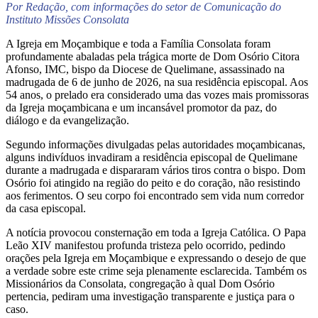
Por Redação, com informações do setor de Comunicação do
Instituto Missões Consolata
A Igreja em Moçambique e toda a Família Consolata foram
profundamente abaladas pela trágica morte de Dom Osório Citora
Afonso, IMC, bispo da Diocese de Quelimane, assassinado na
madrugada de 6 de junho de 2026, na sua residência episcopal. Aos
54 anos, o prelado era considerado uma das vozes mais promissoras
da Igreja moçambicana e um incansável promotor da paz, do
diálogo e da evangelização.
Segundo informações divulgadas pelas autoridades moçambicanas,
alguns indivíduos invadiram a residência episcopal de Quelimane
durante a madrugada e dispararam vários tiros contra o bispo. Dom
Osório foi atingido na região do peito e do coração, não resistindo
aos ferimentos. O seu corpo foi encontrado sem vida num corredor
da casa episcopal.
A notícia provocou consternação em toda a Igreja Católica. O Papa
Leão XIV manifestou profunda tristeza pelo ocorrido, pedindo
orações pela Igreja em Moçambique e expressando o desejo de que
a verdade sobre este crime seja plenamente esclarecida. Também os
Missionários da Consolata, congregação à qual Dom Osório
pertencia, pediram uma investigação transparente e justiça para o
caso.