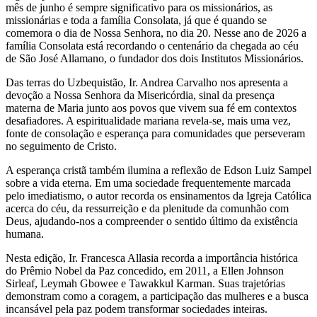
mês de junho é sempre significativo para os missionários, as
missionárias e toda a família Consolata, já que é quando se
comemora o dia de Nossa Senhora, no dia 20. Nesse ano de 2026 a
família Consolata está recordando o centenário da chegada ao céu
de São José Allamano, o fundador dos dois Institutos Missionários.
Das terras do Uzbequistão, Ir. Andrea Carvalho nos apresenta a
devoção a Nossa Senhora da Misericórdia, sinal da presença
materna de Maria junto aos povos que vivem sua fé em contextos
desafiadores. A espiritualidade mariana revela-se, mais uma vez,
fonte de consolação e esperança para comunidades que perseveram
no seguimento de Cristo.
A esperança cristã também ilumina a reflexão de Edson Luiz Sampel
sobre a vida eterna. Em uma sociedade frequentemente marcada
pelo imediatismo, o autor recorda os ensinamentos da Igreja Católica
acerca do céu, da ressurreição e da plenitude da comunhão com
Deus, ajudando-nos a compreender o sentido último da existência
humana.
Nesta edição, Ir. Francesca Allasia recorda a importância histórica
do Prêmio Nobel da Paz concedido, em 2011, a Ellen Johnson
Sirleaf, Leymah Gbowee e Tawakkul Karman. Suas trajetórias
demonstram como a coragem, a participação das mulheres e a busca
incansável pela paz podem transformar sociedades inteiras.