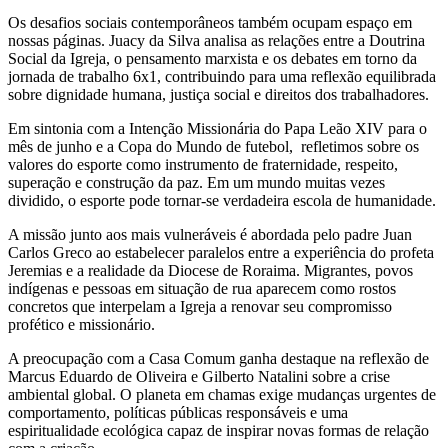
Os desafios sociais contemporâneos também ocupam espaço em
nossas páginas. Juacy da Silva analisa as relações entre a Doutrina
Social da Igreja, o pensamento marxista e os debates em torno da
jornada de trabalho 6x1, contribuindo para uma reflexão equilibrada
sobre dignidade humana, justiça social e direitos dos trabalhadores.
Em sintonia com a Intenção Missionária do Papa Leão XIV para o
mês de junho e a Copa do Mundo de futebol, refletimos sobre os
valores do esporte como instrumento de fraternidade, respeito,
superação e construção da paz. Em um mundo muitas vezes
dividido, o esporte pode tornar-se verdadeira escola de humanidade.
A missão junto aos mais vulneráveis é abordada pelo padre Juan
Carlos Greco ao estabelecer paralelos entre a experiência do profeta
Jeremias e a realidade da Diocese de Roraima. Migrantes, povos
indígenas e pessoas em situação de rua aparecem como rostos
concretos que interpelam a Igreja a renovar seu compromisso
profético e missionário.
A preocupação com a Casa Comum ganha destaque na reflexão de
Marcus Eduardo de Oliveira e Gilberto Natalini sobre a crise
ambiental global. O planeta em chamas exige mudanças urgentes de
comportamento, políticas públicas responsáveis e uma
espiritualidade ecológica capaz de inspirar novas formas de relação