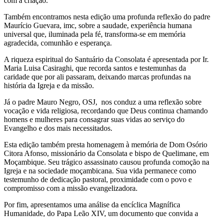
com a criação.
Também encontramos nesta edição uma profunda reflexão do padre
Maurício Guevara, imc, sobre a saudade, experiência humana
universal que, iluminada pela fé, transforma-se em memória
agradecida, comunhão e esperança.
A riqueza espiritual do Santuário da Consolata é apresentada por Ir.
Maria Luisa Casiraghi, que recorda santos e testemunhas da
caridade que por ali passaram, deixando marcas profundas na
história da Igreja e da missão.
Já o padre Mauro Negro, OSJ, nos conduz a uma reflexão sobre
vocação e vida religiosa, recordando que Deus continua chamando
homens e mulheres para consagrar suas vidas ao serviço do
Evangelho e dos mais necessitados.
Esta edição também presta homenagem à memória de Dom Osório
Citora Afonso, missionário da Consolata e bispo de Quelimane, em
Moçambique. Seu trágico assassinato causou profunda comoção na
Igreja e na sociedade moçambicana. Sua vida permanece como
testemunho de dedicação pastoral, proximidade com o povo e
compromisso com a missão evangelizadora.
Por fim, apresentamos uma análise da encíclica Magnífica
Humanidade, do Papa Leão XIV, um documento que convida a