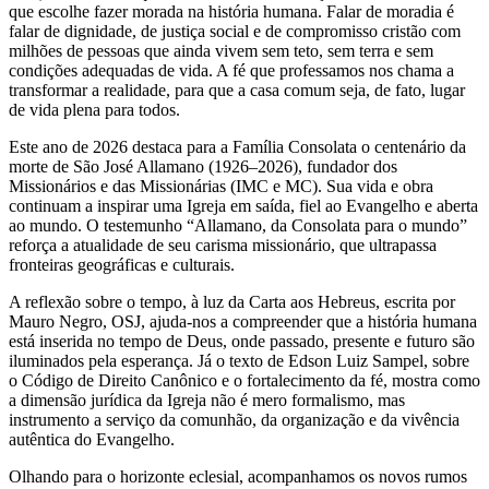
que escolhe fazer morada na história humana. Falar de moradia é
falar de dignidade, de justiça social e de compromisso cristão com
milhões de pessoas que ainda vivem sem teto, sem terra e sem
condições adequadas de vida. A fé que professamos nos chama a
transformar a realidade, para que a casa comum seja, de fato, lugar
de vida plena para todos.
Este ano de 2026 destaca para a Família Consolata o centenário da
morte de São José Allamano (1926–2026), fundador dos
Missionários e das Missionárias (IMC e MC). Sua vida e obra
continuam a inspirar uma Igreja em saída, fiel ao Evangelho e aberta
ao mundo. O testemunho “Allamano, da Consolata para o mundo”
reforça a atualidade de seu carisma missionário, que ultrapassa
fronteiras geográficas e culturais.
A reflexão sobre o tempo, à luz da Carta aos Hebreus, escrita por
Mauro Negro, OSJ, ajuda-nos a compreender que a história humana
está inserida no tempo de Deus, onde passado, presente e futuro são
iluminados pela esperança. Já o texto de Edson Luiz Sampel, sobre
o Código de Direito Canônico e o fortalecimento da fé, mostra como
a dimensão jurídica da Igreja não é mero formalismo, mas
instrumento a serviço da comunhão, da organização e da vivência
autêntica do Evangelho.
Olhando para o horizonte eclesial, acompanhamos os novos rumos